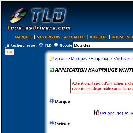
MARQUES
|
MES DRIVERS
|
ACTUALITÉS
|
DOSSIERS
|
INDISPENS
Rechercher sur
TLD
Google
Accueil
>
Marques
>
Hauppauge
>
Archives
APPLICATION HAUPPAUGE WINTV2
Attention, il s'agit d'un fichier arc
récente est disponible sur la fic
Marque
Hauppauge (Haup
Intitulé