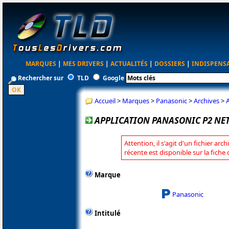
MARQUES
|
MES DRIVERS
|
ACTUALITÉS
|
DOSSIERS
|
INDISPENS
Rechercher sur
TLD
Google
Accueil
>
Marques
>
Panasonic
>
Archives
>
A
APPLICATION PANASONIC P2 NET
Attention, il s'agit d'un fichier arc
récente est disponible sur la fich
Marque
Panasonic
Intitulé