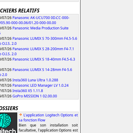
ICHIERS RELATIFS
/07/26
Panasonic AK-UCU700 0D.CC-000-
/05.90-000-00.06/01.20-000-00.00
/07/26
Panasonic Media Production Suite
6
/07/26
Panasonic LUMIX S 70-300mm F4.5-5.6
 O.I.S. 2.0
/07/26
Panasonic LUMIX S 28-200mm F4-7.1
 O.I.S. 2.0
/07/26
Panasonic LUMIX S 18-40mm F4.5-6.3
/07/26
Panasonic LUMIX S 14-28mm F4-5.6
 2.0
/07/26
Insta360 Luna Ultra 1.0.288
/07/26
Panasonic LED Manager LV 1.0.24
/07/26
Insta360 X5 1.11.8
/07/26
GoPro MISSION 1 02.00.00
OSSIERS
L'application Logitech Options et
sa fonction Flow
Bien que son installation soit
facultative, l'application Options est