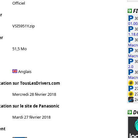
Officiel
F
r
30
01.00
VSI5951Y.zip
30
1.18.
er
30
Macro
51,5 Mo
30
Macro
30
2.0
Anglais
30
Macro
30
cation sur TousLesDrivers.com
27
27
Mercredi 28 février 2018
24
ation sur le site de Panasonic
D
Mardi 27 février 2018
ent