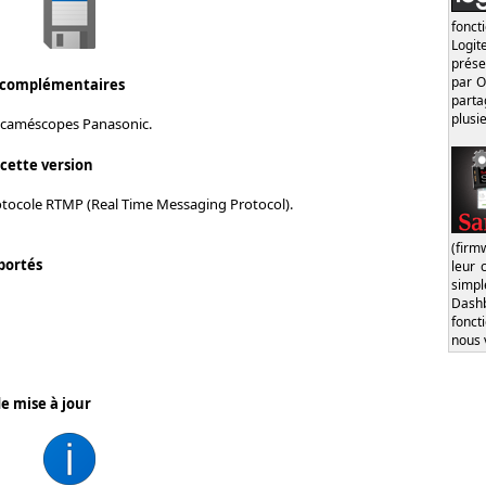
fonct
Logi
prése
par O
 complémentaires
part
plusi
 caméscopes Panasonic.
 cette version
tocole RTMP (Real Time Messaging Protocol).
(firm
portés
leur 
simp
Dash
fonct
nous 
e mise à jour