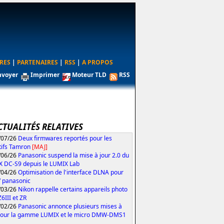
RES
|
PARTENAIRES
|
RSS
|
A PROPOS
nvoyer
Imprimer
Moteur TLD
RSS
CTUALITÉS RELATIVES
/07/26
Deux firmwares reportés pour les
tifs Tamron
[MAJ]
/06/26
Panasonic suspend la mise à jour 2.0 du
 DC-S9 depuis le LUMIX Lab
/04/26
Optimisation de l'interface DLNA pour
V panasonic
/03/26
Nikon rappelle certains appareils photo
Z6III et ZR
/02/26
Panasonic annonce plusieurs mises à
pour la gamme LUMIX et le micro DMW-DMS1