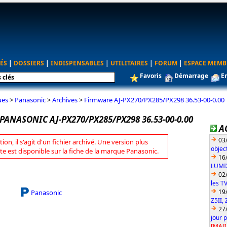
ÉS
|
DOSSIERS
|
INDISPENSABLES
|
UTILITAIRES
|
FORUM
|
ESPACE MEMB
Favoris
Démarrage
E
ues
>
Panasonic
>
Archives
>
Firmware AJ-PX270/PX285/PX298 36.53-00-0.00
ANASONIC AJ-PX270/PX285/PX298 36.53-00-0.00
A
03
tion, il s'agit d'un fichier archivé. Une version plus
objec
te est disponible sur la fiche de la marque Panasonic.
16
LUMIX
02
les T
19
Panasonic
Z5II, 
27
jour 
[MAJ]