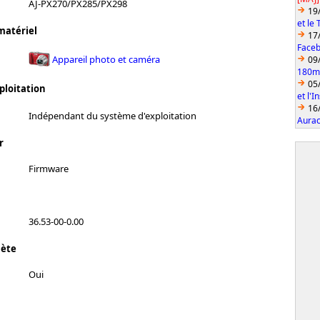
AJ-PX270/PX285/PX298
19
et le
matériel
17
Faceb
Appareil photo et caméra
09
180mm
05
ploitation
et l'
16
Indépendant du système d'exploitation
Aurac
r
Firmware
36.53-00-0.00
lète
Oui