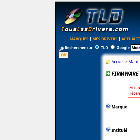
MARQUES
|
MES DRIVERS
|
ACTUALIT
Rechercher sur
TLD
Google
Accueil
>
Marq
FIRMWARE P
Atten
récen
Marque
Intitulé