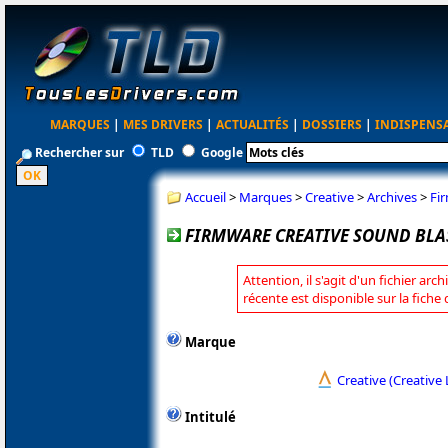
MARQUES
|
MES DRIVERS
|
ACTUALITÉS
|
DOSSIERS
|
INDISPENS
Rechercher sur
TLD
Google
Accueil
>
Marques
>
Creative
>
Archives
>
Fi
FIRMWARE CREATIVE SOUND BLAS
Attention, il s'agit d'un fichier arc
récente est disponible sur la fiche
Marque
Creative (Creative 
Intitulé