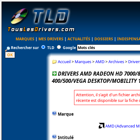
MARQUES
|
MES DRIVERS
|
ACTUALITÉS
|
DOSSIERS
|
INDISPENS
Rechercher sur
TLD
Google
Accueil
>
Marques
>
AMD
>
Archives
>
Drive
DRIVERS AMD RADEON HD 7000/8
400/500/VEGA DESKTOP/MOBILITY 1
Attention, il s'agit d'un fichier arc
récente est disponible sur la fich
Marque
AMD (Advanced Mi
Intitulé