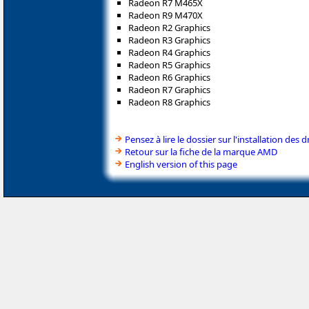
Radeon R7 M465X
Radeon R9 M470X
Radeon R2 Graphics
Radeon R3 Graphics
Radeon R4 Graphics
Radeon R5 Graphics
Radeon R6 Graphics
Radeon R7 Graphics
Radeon R8 Graphics
Pensez à lire le dossier sur l'installation des d
Retour sur la fiche de la marque AMD
English version of this page