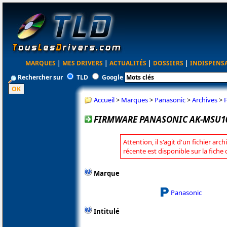
MARQUES
|
MES DRIVERS
|
ACTUALITÉS
|
DOSSIERS
|
INDISPENS
Rechercher sur
TLD
Google
Accueil
>
Marques
>
Panasonic
>
Archives
>
FIRMWARE PANASONIC AK-MSU100
Attention, il s'agit d'un fichier arc
récente est disponible sur la fich
Marque
Panasonic
Intitulé