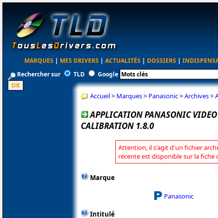
MARQUES
|
MES DRIVERS
|
ACTUALITÉS
|
DOSSIERS
|
INDISPENS
Rechercher sur
TLD
Google
Accueil
>
Marques
>
Panasonic
>
Archives
>
A
APPLICATION PANASONIC VIDEO
CALIBRATION 1.8.0
Attention, il s'agit d'un fichier arc
récente est disponible sur la fich
Marque
Panasonic
Intitulé