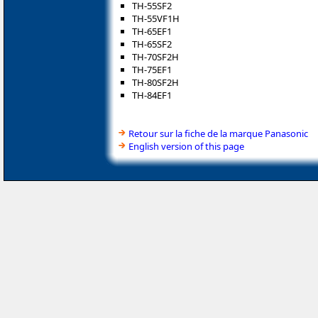
TH-55SF2
TH-55VF1H
TH-65EF1
TH-65SF2
TH-70SF2H
TH-75EF1
TH-80SF2H
TH-84EF1
Retour sur la fiche de la marque Panasonic
English version of this page