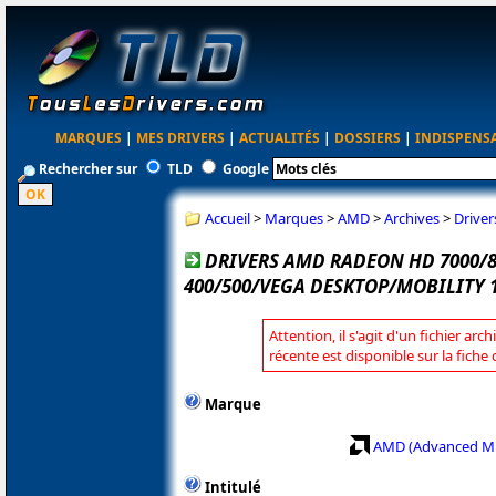
MARQUES
|
MES DRIVERS
|
ACTUALITÉS
|
DOSSIERS
|
INDISPENS
Rechercher sur
TLD
Google
Accueil
>
Marques
>
AMD
>
Archives
>
Drive
DRIVERS AMD RADEON HD 7000/8
400/500/VEGA DESKTOP/MOBILITY 1
Attention, il s'agit d'un fichier arc
récente est disponible sur la fich
Marque
AMD (Advanced Mi
Intitulé