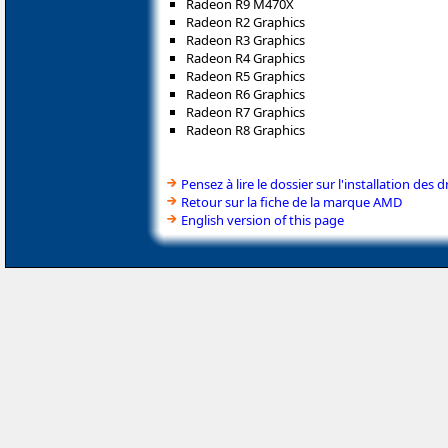
Radeon R9 M470X
Radeon R2 Graphics
Radeon R3 Graphics
Radeon R4 Graphics
Radeon R5 Graphics
Radeon R6 Graphics
Radeon R7 Graphics
Radeon R8 Graphics
Pensez à lire le dossier sur l'installation des d
Retour sur la fiche de la marque AMD
English version of this page