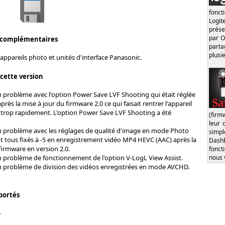
fonct
Logi
prése
par O
 complémentaires
part
plusi
appareils photo et unités d'interface Panasonic.
 cette version
n problème avec l'option Power Save LVF Shooting qui était réglée
rès la mise à jour du firmware 2.0 ce qui faisait rentrer l'appareil
e trop rapidement. L'option Power Save LVF Shooting a été
(firm
leur 
n problème avec les réglages de qualité d'image en mode Photo
simp
nt tous fixés à -5 en enregistrement vidéo MP4 HEVC (AAC) après la
Dash
firmware en version 2.0.
fonct
nous 
n problème de fonctionnement de l'option V-LogL View Assist.
n problème de division des vidéos enregistrées en mode AVCHD.
portés
5