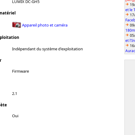
LUMIX DC-GH5
19
et le
matériel
17
Faceb
Appareil photo et caméra
09
180mm
05
ploitation
et l'
16
Indépendant du système d'exploitation
Aurac
r
Firmware
2.1
lète
Oui