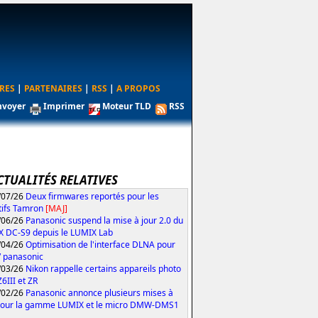
RES
|
PARTENAIRES
|
RSS
|
A PROPOS
nvoyer
Imprimer
Moteur TLD
RSS
CTUALITÉS RELATIVES
/07/26
Deux firmwares reportés pour les
tifs Tamron
[MAJ]
/06/26
Panasonic suspend la mise à jour 2.0 du
 DC-S9 depuis le LUMIX Lab
/04/26
Optimisation de l'interface DLNA pour
V panasonic
/03/26
Nikon rappelle certains appareils photo
Z6III et ZR
/02/26
Panasonic annonce plusieurs mises à
pour la gamme LUMIX et le micro DMW-DMS1