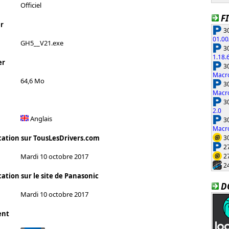
Officiel
F
r
30
01.00
GH5__V21.exe
30
1.18.
er
30
Macro
64,6 Mo
30
Macro
30
2.0
Anglais
30
Macro
30
cation sur TousLesDrivers.com
27
27
Mardi 10 octobre 2017
24
ation sur le site de Panasonic
D
Mardi 10 octobre 2017
ent