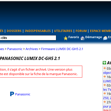
ÉS
|
DOSSIERS
|
INDISPENSABLES
|
UTILITAIRES
|
FORUM
|
ESPACE MEMB
Favoris
Démarrage
E
ues
>
Panasonic
>
Archives
>
Firmware LUMIX DC-GH5 2.1
PANASONIC LUMIX DC-GH5 2.1
A
03
tion, il s'agit d'un fichier archivé. Une version plus
objec
te est disponible sur la fiche de la marque Panasonic.
16
LUMIX
02
les T
19
Panasonic
Z5II, 
27
jour 
[MAJ]