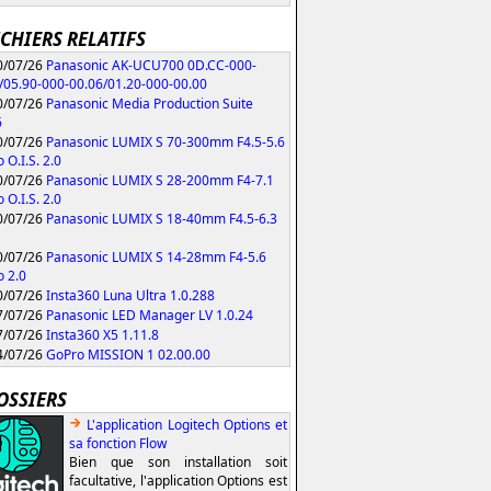
ICHIERS RELATIFS
/07/26
Panasonic AK-UCU700 0D.CC-000-
/05.90-000-00.06/01.20-000-00.00
/07/26
Panasonic Media Production Suite
6
/07/26
Panasonic LUMIX S 70-300mm F4.5-5.6
 O.I.S. 2.0
/07/26
Panasonic LUMIX S 28-200mm F4-7.1
 O.I.S. 2.0
/07/26
Panasonic LUMIX S 18-40mm F4.5-6.3
/07/26
Panasonic LUMIX S 14-28mm F4-5.6
 2.0
/07/26
Insta360 Luna Ultra 1.0.288
/07/26
Panasonic LED Manager LV 1.0.24
/07/26
Insta360 X5 1.11.8
/07/26
GoPro MISSION 1 02.00.00
OSSIERS
L'application Logitech Options et
sa fonction Flow
Bien que son installation soit
facultative, l'application Options est