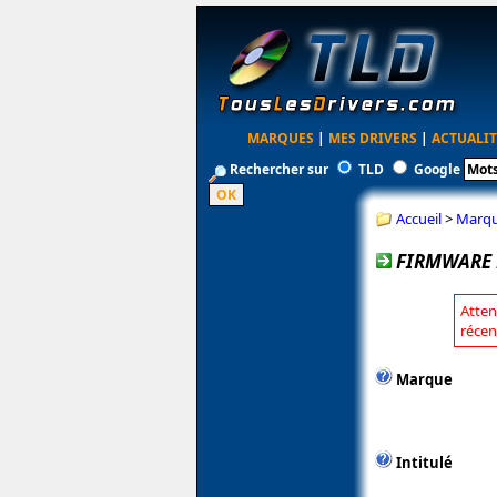
MARQUES
|
MES DRIVERS
|
ACTUALIT
Rechercher sur
TLD
Google
Accueil
>
Marq
FIRMWARE 
Atten
récen
Marque
Intitulé