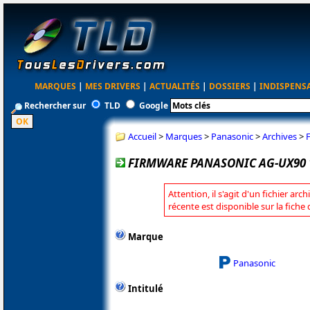
MARQUES
|
MES DRIVERS
|
ACTUALITÉS
|
DOSSIERS
|
INDISPENS
Rechercher sur
TLD
Google
Accueil
>
Marques
>
Panasonic
>
Archives
>
FIRMWARE PANASONIC AG-UX90 1.
Attention, il s'agit d'un fichier arc
récente est disponible sur la fich
Marque
Panasonic
Intitulé