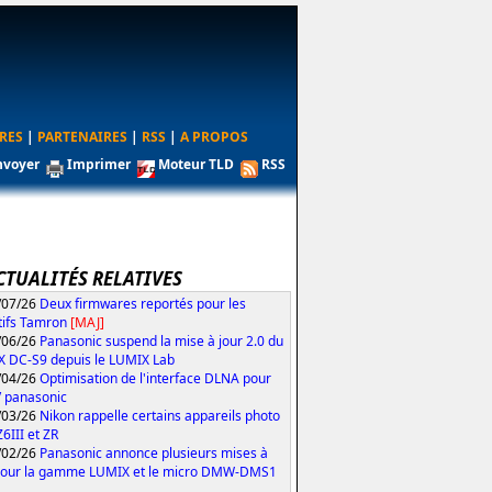
RES
|
PARTENAIRES
|
RSS
|
A PROPOS
nvoyer
Imprimer
Moteur TLD
RSS
CTUALITÉS RELATIVES
/07/26
Deux firmwares reportés pour les
tifs Tamron
[MAJ]
/06/26
Panasonic suspend la mise à jour 2.0 du
 DC-S9 depuis le LUMIX Lab
/04/26
Optimisation de l'interface DLNA pour
V panasonic
/03/26
Nikon rappelle certains appareils photo
Z6III et ZR
/02/26
Panasonic annonce plusieurs mises à
pour la gamme LUMIX et le micro DMW-DMS1