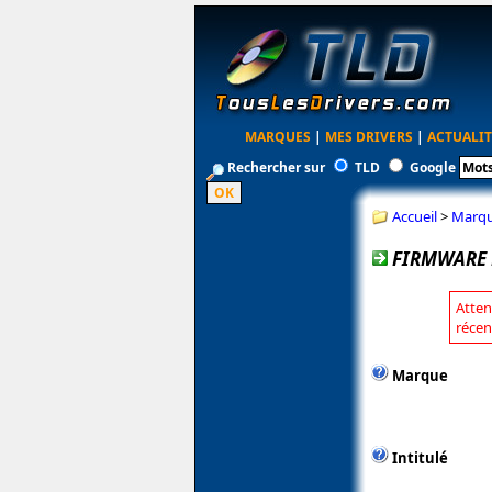
MARQUES
|
MES DRIVERS
|
ACTUALIT
Rechercher sur
TLD
Google
Accueil
>
Marq
FIRMWARE 
Atten
récen
Marque
Intitulé