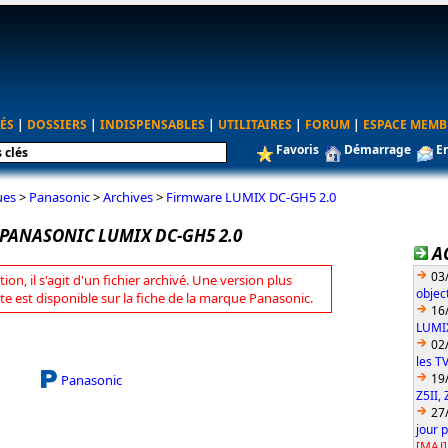
ÉS
|
DOSSIERS
|
INDISPENSABLES
|
UTILITAIRES
|
FORUM
|
ESPACE MEMB
Favoris
Démarrage
E
ues
>
Panasonic
>
Archives
>
Firmware LUMIX DC-GH5 2.0
PANASONIC LUMIX DC-GH5 2.0
A
03
tion, il s'agit d'un fichier archivé. Une version plus
objec
te est disponible sur la fiche de la marque Panasonic.
16
LUMIX
02
les T
19
Panasonic
Z5II, 
27
jour 
[MAJ]