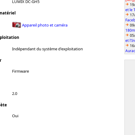
LUMIX DC-GH5
19
et le
matériel
17
Faceb
Appareil photo et caméra
09
180mm
05
ploitation
et l'
16
Indépendant du système d'exploitation
Aurac
r
Firmware
2.0
lète
Oui