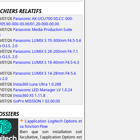
ICHIERS RELATIFS
/07/26
Panasonic AK-UCU700 0D.CC-000-
/05.90-000-00.06/01.20-000-00.00
/07/26
Panasonic Media Production Suite
6
/07/26
Panasonic LUMIX S 70-300mm F4.5-5.6
 O.I.S. 2.0
/07/26
Panasonic LUMIX S 28-200mm F4-7.1
 O.I.S. 2.0
/07/26
Panasonic LUMIX S 18-40mm F4.5-6.3
/07/26
Panasonic LUMIX S 14-28mm F4-5.6
 2.0
/07/26
Insta360 Luna Ultra 1.0.288
/07/26
Panasonic LED Manager LV 1.0.24
/07/26
Insta360 X5 1.11.8
/07/26
GoPro MISSION 1 02.00.00
OSSIERS
L'application Logitech Options et
sa fonction Flow
Bien que son installation soit
facultative, l'application Options est