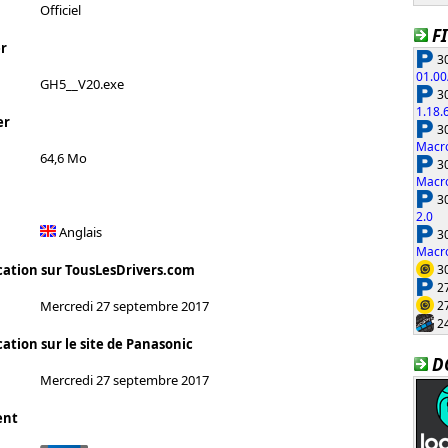
Officiel
F
r
30
01.00
GH5__V20.exe
30
1.18.
er
30
Macro
64,6 Mo
30
Macro
30
2.0
Anglais
30
Macro
30
cation sur TousLesDrivers.com
27
27
Mercredi 27 septembre 2017
24
ation sur le site de Panasonic
D
Mercredi 27 septembre 2017
ent