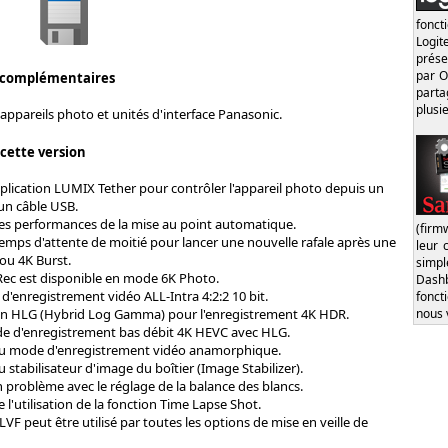
fonct
Logi
prése
par O
 complémentaires
part
plusi
appareils photo et unités d'interface Panasonic.
 cette version
plication LUMIX Tether pour contrôler l'appareil photo depuis un
un câble USB.
es performances de la mise au point automatique.
(firm
emps d'attente de moitié pour lancer une nouvelle rafale après une
leur 
 ou 4K Burst.
simp
Rec est disponible en mode 6K Photo.
Dash
'enregistrement vidéo ALL-Intra 4:2:2 10 bit.
fonct
nous 
ion HLG (Hybrid Log Gamma) pour l'enregistrement 4K HDR.
e d'enregistrement bas débit 4K HEVC avec HLG.
du mode d'enregistrement vidéo anamorphique.
 stabilisateur d'image du boîtier (Image Stabilizer).
 problème avec le réglage de la balance des blancs.
 l'utilisation de la fonction Time Lapse Shot.
VF peut être utilisé par toutes les options de mise en veille de