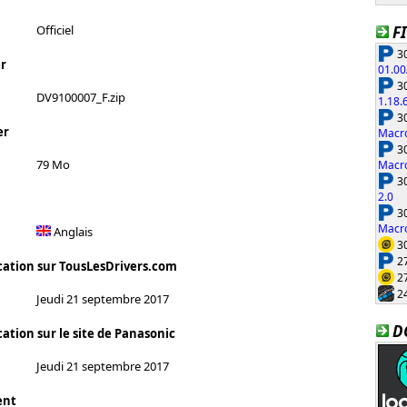
F
Officiel
30
r
01.00
30
DV9100007_F.zip
1.18.
30
er
Macro
30
79 Mo
Macro
30
2.0
30
Macro
Anglais
30
27
cation sur TousLesDrivers.com
27
24
Jeudi 21 septembre 2017
D
ation sur le site de Panasonic
Jeudi 21 septembre 2017
ent