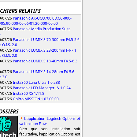
ICHIERS RELATIFS
/07/26
Panasonic AK-UCU700 0D.CC-000-
/05.90-000-00.06/01.20-000-00.00
/07/26
Panasonic Media Production Suite
6
/07/26
Panasonic LUMIX S 70-300mm F4.5-5.6
 O.I.S. 2.0
/07/26
Panasonic LUMIX S 28-200mm F4-7.1
 O.I.S. 2.0
/07/26
Panasonic LUMIX S 18-40mm F4.5-6.3
/07/26
Panasonic LUMIX S 14-28mm F4-5.6
 2.0
/07/26
Insta360 Luna Ultra 1.0.288
/07/26
Panasonic LED Manager LV 1.0.24
/07/26
Insta360 X5 1.11.8
/07/26
GoPro MISSION 1 02.00.00
OSSIERS
L'application Logitech Options et
sa fonction Flow
Bien que son installation soit
facultative, l'application Options est