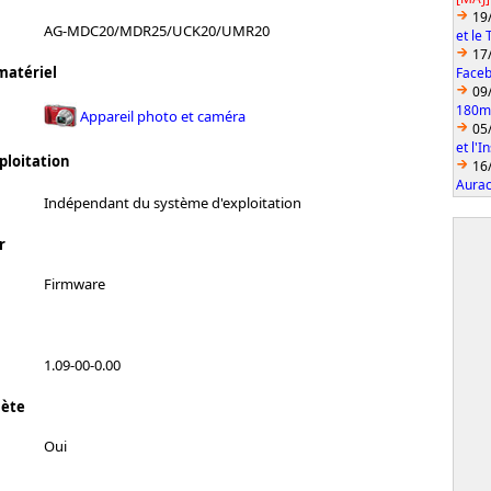
19
AG-MDC20/MDR25/UCK20/UMR20
et le
17
matériel
Faceb
09
180mm
Appareil photo et caméra
05
et l'
ploitation
16
Aurac
Indépendant du système d'exploitation
r
Firmware
1.09-00-0.00
lète
Oui