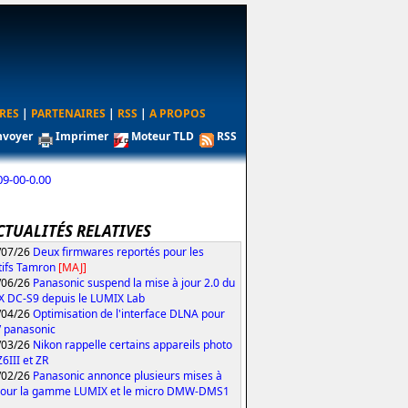
RES
|
PARTENAIRES
|
RSS
|
A PROPOS
nvoyer
Imprimer
Moteur TLD
RSS
-00-0.00
CTUALITÉS RELATIVES
/07/26
Deux firmwares reportés pour les
tifs Tamron
[MAJ]
/06/26
Panasonic suspend la mise à jour 2.0 du
 DC-S9 depuis le LUMIX Lab
/04/26
Optimisation de l'interface DLNA pour
V panasonic
/03/26
Nikon rappelle certains appareils photo
Z6III et ZR
/02/26
Panasonic annonce plusieurs mises à
pour la gamme LUMIX et le micro DMW-DMS1