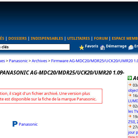
ÉS
|
DOSSIERS
|
INDISPENSABLES
|
UTILITAIRES
|
FORUM
|
ESPACE MEMB
Favoris
Démarrage
E
ues
>
Panasonic
>
Archives
>
Firmware AG-MDC20/MDR25/UCK20/UMR20 1.09
PANASONIC AG-MDC20/MDR25/UCK20/UMR20 1.09-
A
03
objec
tion, il s'agit d'un fichier archivé. Une version plus
16
te est disponible sur la fiche de la marque Panasonic.
LUMIX
02
les T
19
Z5II, 
Panasonic
27
jour 
[MAJ]