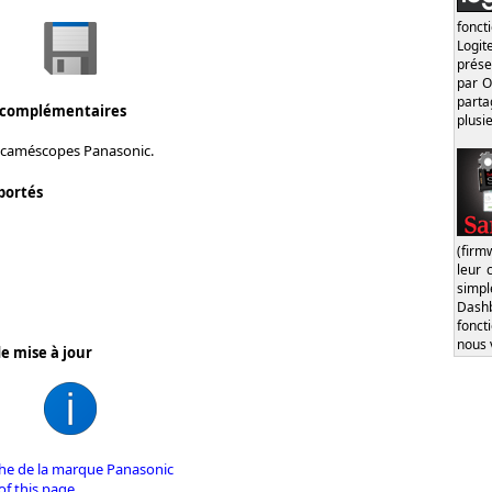
fonct
Logi
prése
par O
part
 complémentaires
plusi
 caméscopes Panasonic.
portés
(firm
leur 
simp
Dash
fonct
nous 
e mise à jour
iche de la marque Panasonic
of this page