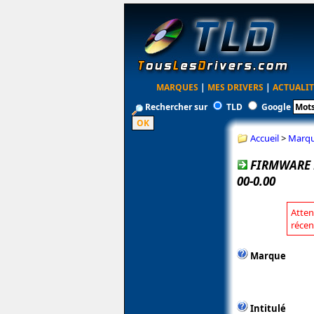
MARQUES
|
MES DRIVERS
|
ACTUALIT
Rechercher sur
TLD
Google
Accueil
>
Marq
FIRMWARE 
00-0.00
Atten
récen
Marque
Intitulé