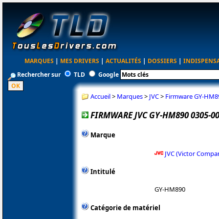
MARQUES
|
MES DRIVERS
|
ACTUALITÉS
|
DOSSIERS
|
INDISPENS
Rechercher sur
TLD
Google
Accueil
>
Marques
>
JVC
>
Firmware GY-HM89
FIRMWARE JVC GY-HM890 0305-0
Marque
JVC (Victor Compa
Intitulé
GY-HM890
Catégorie de matériel