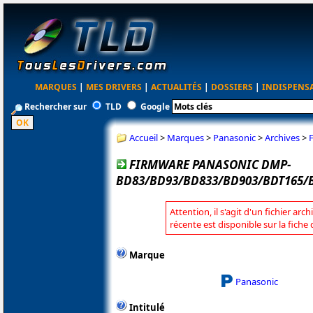
MARQUES
|
MES DRIVERS
|
ACTUALITÉS
|
DOSSIERS
|
INDISPENS
Rechercher sur
TLD
Google
Accueil
>
Marques
>
Panasonic
>
Archives
>
FIRMWARE PANASONIC DMP-
BD83/BD93/BD833/BD903/BDT165/B
Attention, il s'agit d'un fichier arc
récente est disponible sur la fich
Marque
Panasonic
Intitulé