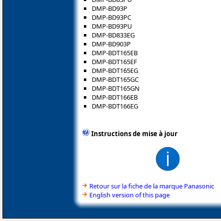
DMP-BD93P
DMP-BD93PC
DMP-BD93PU
DMP-BD833EG
DMP-BD903P
DMP-BDT165EB
DMP-BDT165EF
DMP-BDT165EG
DMP-BDT165GC
DMP-BDT165GN
DMP-BDT166EB
DMP-BDT166EG
Instructions de mise à jour
Retour sur la fiche de la marque Panasonic
English version of this page