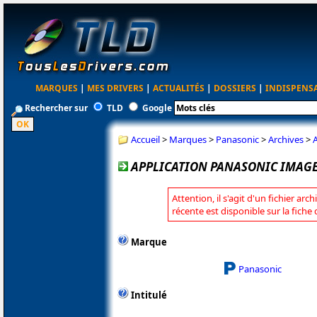
MARQUES
|
MES DRIVERS
|
ACTUALITÉS
|
DOSSIERS
|
INDISPENS
Rechercher sur
TLD
Google
Accueil
>
Marques
>
Panasonic
>
Archives
>
A
APPLICATION PANASONIC IMAGE 
Attention, il s'agit d'un fichier arc
récente est disponible sur la fich
Marque
Panasonic
Intitulé