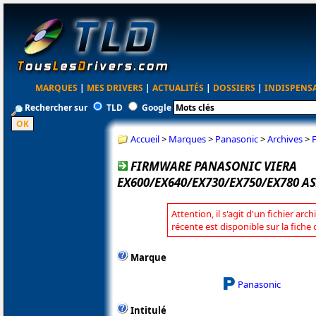
MARQUES
|
MES DRIVERS
|
ACTUALITÉS
|
DOSSIERS
|
INDISPENS
Rechercher sur
TLD
Google
Accueil
>
Marques
>
Panasonic
>
Archives
>
FIRMWARE PANASONIC VIERA
EX600/EX640/EX730/EX750/EX780 A
Attention, il s'agit d'un fichier arc
récente est disponible sur la fich
Marque
Panasonic
Intitulé