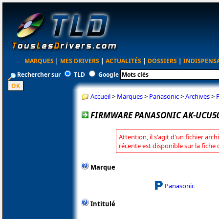
MARQUES
|
MES DRIVERS
|
ACTUALITÉS
|
DOSSIERS
|
INDISPENS
Rechercher sur
TLD
Google
Accueil
>
Marques
>
Panasonic
>
Archives
>
FIRMWARE PANASONIC AK-UCU50
Attention, il s'agit d'un fichier arc
récente est disponible sur la fich
Marque
Panasonic
Intitulé