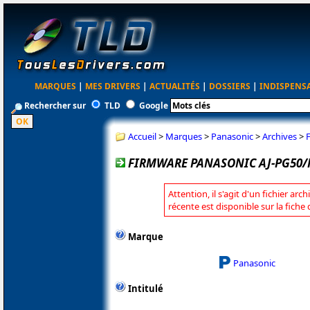
MARQUES
|
MES DRIVERS
|
ACTUALITÉS
|
DOSSIERS
|
INDISPENS
Rechercher sur
TLD
Google
Accueil
>
Marques
>
Panasonic
>
Archives
>
FIRMWARE PANASONIC AJ-PG50/P
Attention, il s'agit d'un fichier arc
récente est disponible sur la fich
Marque
Panasonic
Intitulé