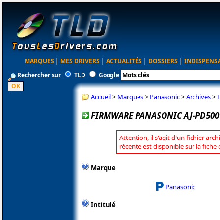
MARQUES
|
MES DRIVERS
|
ACTUALITÉS
|
DOSSIERS
|
INDISPENS
Rechercher sur
TLD
Google
Accueil
>
Marques
>
Panasonic
>
Archives
>
FIRMWARE PANASONIC AJ-PD500 2
Attention, il s'agit d'un fichier arc
récente est disponible sur la fich
Marque
Panasonic
Intitulé