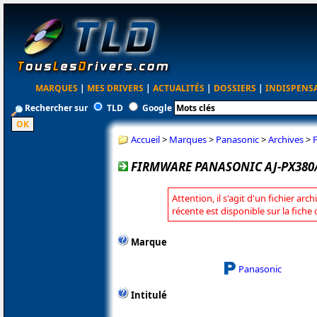
MARQUES
|
MES DRIVERS
|
ACTUALITÉS
|
DOSSIERS
|
INDISPENS
Rechercher sur
TLD
Google
Accueil
>
Marques
>
Panasonic
>
Archives
>
FIRMWARE PANASONIC AJ-PX380/P
Attention, il s'agit d'un fichier arc
récente est disponible sur la fich
Marque
Panasonic
Intitulé