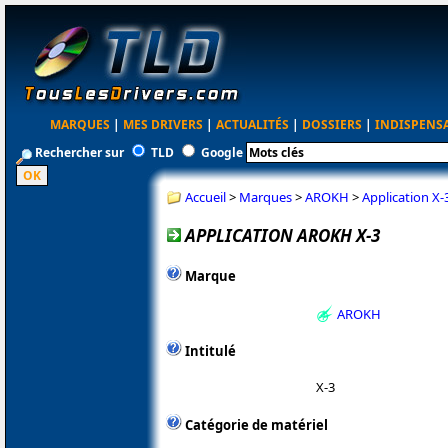
MARQUES
|
MES DRIVERS
|
ACTUALITÉS
|
DOSSIERS
|
INDISPENS
Rechercher sur
TLD
Google
Accueil
>
Marques
>
AROKH
>
Application X-
APPLICATION AROKH X-3
Marque
AROKH
Intitulé
X-3
Catégorie de matériel