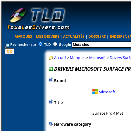
MARQUES
|
MES DRIVERS
|
ACTUALITÉS
|
DOSSIERS
|
INDISPENS
Rechercher sur
TLD
Google
Accueil
>
Marques
>
Microsoft
>
Drivers Sur
DRIVERS MICROSOFT SURFACE PR
Brand
Microsoft
Title
Surface Pro 4 MSI
Hardware category