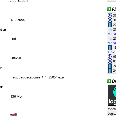
Application
F
30
1.1.35054
30
27
20
lète
Manag
20
Oui
Manag
13
1.2.2
03
Officiel
03
24
r
24
hauppaugecapture_1_1_35054.exe
D
er
156 Mo
fonct
Logi