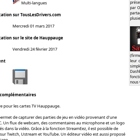
prése
Multi-langues
par O
part
cation sur TousLesDrivers.com
plusi
Mercredi 01 mars 2017
cation sur le site de Hauppauge
Vendredi 24 février 2017
(firm
leur 
ent
simp
Dash
fonct
nous 
 complémentaires
re pour les cartes TV Hauppauge.
permet de capturer des parties de jeu en vidéo provenant d'une
C. Un flux de webcam, des commentaires au microphone et un logo
s dans la vidéo. Grâce à la fonction StreamEez, il est possible de
s sur Twitch, Ustream et YouTube. Un éditeur vidéo est aussi proposé
tage.