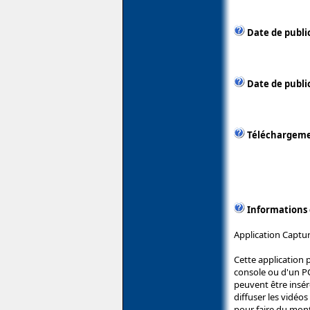
Date de publi
Date de publi
Téléchargem
Informations
Application Captu
Cette application 
console ou d'un P
peuvent être inséré
diffuser les vidéo
pour faire du mon