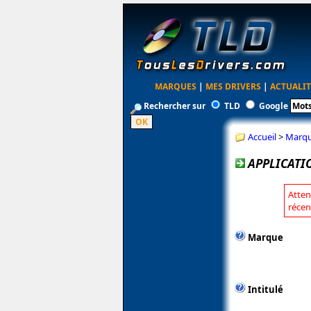
MARQUES
|
MES DRIVERS
|
ACTUALIT
Rechercher sur
TLD
Google
Accueil
>
Marq
APPLICATI
Atten
récen
Marque
Intitulé