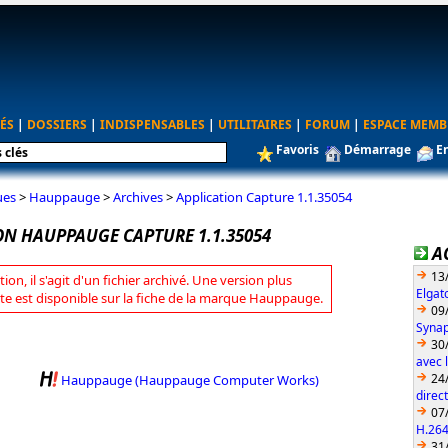
ÉS
|
DOSSIERS
|
INDISPENSABLES
|
UTILITAIRES
|
FORUM
|
ESPACE MEMB
Favoris
Démarrage
E
ues
>
Hauppauge
>
Archives
>
Application Capture 1.1.35054
ON HAUPPAUGE CAPTURE 1.1.35054
A
13
tion, il s'agit d'un fichier archivé. Une version plus
Elgat
te est disponible sur la fiche de la marque Hauppauge.
09
Synap
30
avec 
24
Hauppauge (Hauppauge Computer Works)
direc
07
H.26
31