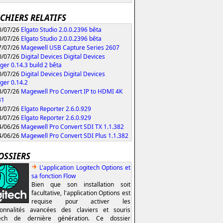
ICHIERS RELATIFS
/07/26
Elgato Studio 2.0.0.2396 bêta
/07/26
Elgato Studio 2.0.0.2396 bêta
/07/26
Magewell USB Capture Series 2607
/07/26
Digital Devices Digital Devices
er 0.14.3 build 2 bêta
/07/26
Digital Devices Digital Devices
er 0.14.2
/07/26
Magewell Pro Convert IP to HDMI 4K
31
/07/26
Elgato Reporter 2.6.0.929
/07/26
Elgato Reporter 2.6.0.929
/06/26
Magewell Pro Convert SDI TX 1.1.382
/06/26
Magewell Pro Convert SDI Plus 1.1.382
OSSIERS
L'application Logitech Options et
sa fonction Flow
Bien que son installation soit
facultative, l'application Options est
requise pour activer les
ionnalités avancées des claviers et souris
tech de dernière génération. Ce dossier