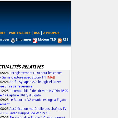
RES
|
PARTENAIRES
|
RSS
|
A PROPOS
nvoyer
Imprimer
Moteur TLD
RSS
CTUALITÉS RELATIVES
/05/26
Enregistrement HDR pour les cartes
o Game Capture avec Studio 1.1
[MAJ]
/02/26
Après Synapse 2.0, le logiciel Razer
se 3 tire sa révérence
/12/25
Incompatibilité des drivers NVIDIA R590
le 4K Capture Utility d'Elgato
/09/25
Le Reporter V2 envoie les logs à Elgato
tement
/08/25
Accélération matérielle des chaînes TV
4/HEVC avec Hauppauge WinTV 10
/07/25
Elgato finalise Studio 1.0 avec support