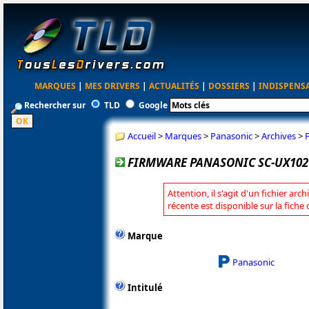
MARQUES
|
MES DRIVERS
|
ACTUALITÉS
|
DOSSIERS
|
INDISPENS
Rechercher sur
TLD
Google
Accueil
>
Marques
>
Panasonic
>
Archives
>
FIRMWARE PANASONIC SC-UX102 
Attention, il s'agit d'un fichier arc
récente est disponible sur la fich
Marque
Panasonic
Intitulé