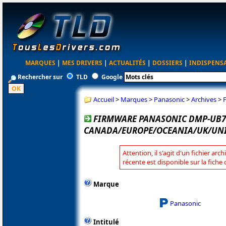
MARQUES
|
MES DRIVERS
|
ACTUALITÉS
|
DOSSIERS
|
INDISPENS
Rechercher sur
TLD
Google
Accueil
>
Marques
>
Panasonic
>
Archives
>
FIRMWARE PANASONIC DMP-UB7
CANADA/EUROPE/OCEANIA/UK/UNIT
Attention, il s'agit d'un fichier arc
récente est disponible sur la fich
Marque
Panasonic
Intitulé