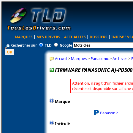
MARQUES
|
MES DRIVERS
|
ACTUALITÉS
|
DOSSIERS
|
INDISPENS
Rechercher sur
TLD
Google
Accueil
>
Marques
>
Panasonic
>
Archives
>
FIRMWARE PANASONIC AJ-PD500 2
Attention, il s'agit d'un fichier arc
récente est disponible sur la fich
Marque
Panasonic
Intitulé