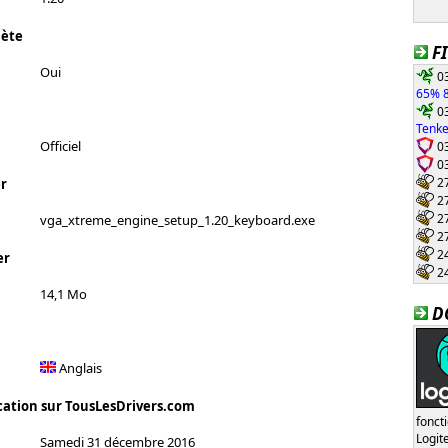
lète
F
Oui
03
65% 8
03
Tenke
03
Officiel
03
27
r
27
27
vga_xtreme_engine_setup_1.20_keyboard.exe
27
24
er
24
14,1 Mo
D
Anglais
cation sur TousLesDrivers.com
fonct
Logi
Samedi 31 décembre 2016