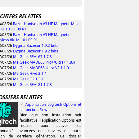
ICHIERS RELATIFS
/08/26
Razer Huntsman V3 HE Magnetic Mini
KHz 1.01.09 R1
/08/26
Razer Huntsman V3 HE Magnetic
yless 8KHz 1.01.09 R1
/08/26
Dygma Bazecor 1.9.2 bêta
/08/26
Dygma Bazecor 1.9.2 bêta
/07/26
MelGeek REAL67 1.7.3
/07/26
MelGeek MADE68 Pro+/Ultra+ 1.8.4
/07/26
MelGeek MADE68 Ultra V2 1.1.0
/07/26
MelGeek Hive 2.1.4
/07/26
MelGeek O2 1.3.1
/07/26
MelGeek REAL81 1.7.3
OSSIERS RELATIFS
L'application Logitech Options et
sa fonction Flow
Bien que son installation soit
facultative, l'application Options est
requise pour activer les
ionnalités avancées des claviers et souris
tech de dernière génération. Ce dossier