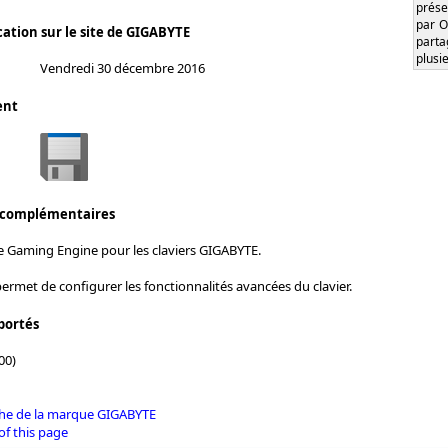
prése
par O
cation sur le site de GIGABYTE
part
plusi
Vendredi 30 décembre 2016
ent
 complémentaires
e Gaming Engine pour les claviers GIGABYTE.
permet de configurer les fonctionnalités avancées du clavier.
portés
00)
iche de la marque GIGABYTE
of this page