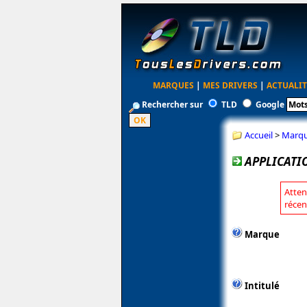
MARQUES
|
MES DRIVERS
|
ACTUALIT
Rechercher sur
TLD
Google
Accueil
>
Marq
APPLICATI
Atten
récen
Marque
Intitulé