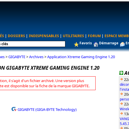
ÉS
|
DOSSIERS
|
INDISPENSABLES
|
UTILITAIRES
|
FORUM
|
ESPACE MEMB
Favoris
Démarrage
E
ues
>
GIGABYTE
>
Archives
>
Application Xtreme Gaming Engine 1.20
ON GIGABYTE XTREME GAMING ENGINE 1.20
A
22
tion, il s'agit d'un fichier archivé. Une version plus
décon
te est disponible sur la fiche de la marque GIGABYTE.
l'ins
20
perso
22
Wirel
GIGABYTE (GIGA-BYTE Technology)
13
VANG
5.45.
05