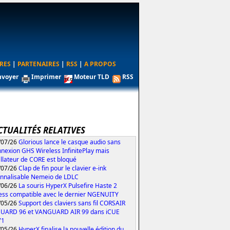
RES
|
PARTENAIRES
|
RSS
|
A PROPOS
nvoyer
Imprimer
Moteur TLD
RSS
CTUALITÉS RELATIVES
/07/26
Glorious lance le casque audio sans
nexion GHS Wireless InfinitePlay mais
tallateur de CORE est bloqué
/07/26
Clap de fin pour le clavier e-ink
nnalisable Nemeio de LDLC
/06/26
La souris HyperX Pulsefire Haste 2
ess compatible avec le dernier NGENUITY
/05/26
Support des claviers sans fil CORSAIR
UARD 96 et VANGUARD AIR 99 dans iCUE
71
/05/26
HyperX finalise la nouvelle édition du