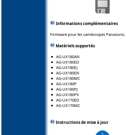
Informations complémentaires
Firmware pour les caméscopes Panasonic.
Matériels supportés
AG-UX180AN
AG-UX180ED
AG-UX180EJ
AG-UX180EN
AG-UX180MC
AG-UX180P
AG-UX180PJ
AG-UX180PX
AG-UX170ED
AG-UX170MC
Instructions de mise à jour