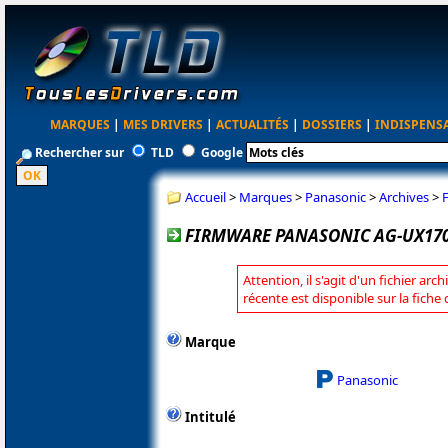
MARQUES
|
MES DRIVERS
|
ACTUALITÉS
|
DOSSIERS
|
INDISPENS
Rechercher sur
TLD
Google
Accueil
>
Marques
>
Panasonic
>
Archives
>
FIRMWARE PANASONIC AG-UX170/
Attention, il s'agit d'un fichier arc
récente est disponible sur la fich
Marque
Panasonic
Intitulé