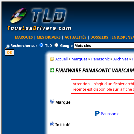
MARQUES
|
MES DRIVERS
|
ACTUALITÉS
|
DOSSIERS
|
INDISPENS
Rechercher sur
TLD
Google
Accueil
>
Marques
>
Panasonic
>
Archives
>
FIRMWARE PANASONIC VARICAM LT
Attention, il s'agit d'un fichier arc
récente est disponible sur la fich
Marque
Panasonic
Intitulé