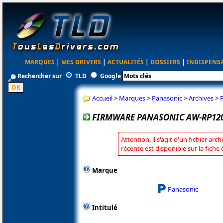
MARQUES
|
MES DRIVERS
|
ACTUALITÉS
|
DOSSIERS
|
INDISPENS
Rechercher sur
TLD
Google
Accueil
>
Marques
>
Panasonic
>
Archives
>
FIRMWARE PANASONIC AW-RP120 
Attention, il s'agit d'un fichier arc
récente est disponible sur la fich
Marque
Panasonic
Intitulé