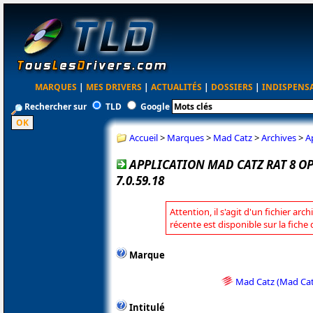
MARQUES
|
MES DRIVERS
|
ACTUALITÉS
|
DOSSIERS
|
INDISPENS
Rechercher sur
TLD
Google
Accueil
>
Marques
>
Mad Catz
>
Archives
>
A
APPLICATION MAD CATZ RAT 8 
7.0.59.18
Attention, il s'agit d'un fichier arc
récente est disponible sur la fich
Marque
Mad Catz (Mad Cat
Intitulé