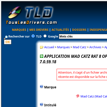
MARQUES
|
MES DRIVERS
|
ACTUALITÉS
|
DOSSIERS
|
INDISPENS
Rechercher sur
TLD
Google
Accueil
>
Marques
>
Mad Catz
>
Archives
>
A
APPLICATION MAD CATZ RAT 8 
7.0.59.18
Attention, il s'agit d'un fichier arc
récente est disponible sur la fich
Marque
Mad Catz (Mad Cat
Intitulé