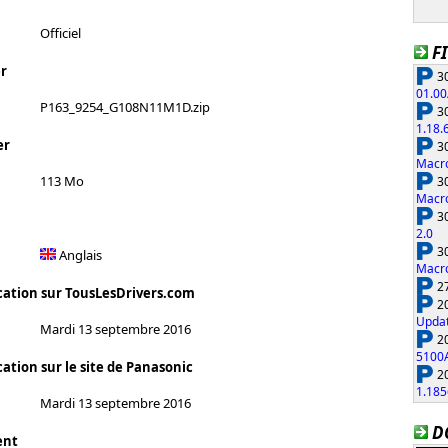
Officiel
F
r
30
01.00
P163_9254_G108N11M1D.zip
30
1.18.
er
30
Macro
113 Mo
30
Macro
30
2.0
30
Anglais
Macro
27
cation sur TousLesDrivers.com
20
Updat
Mardi 13 septembre 2016
20
5100
ation sur le site de Panasonic
20
1.185
Mardi 13 septembre 2016
D
ent