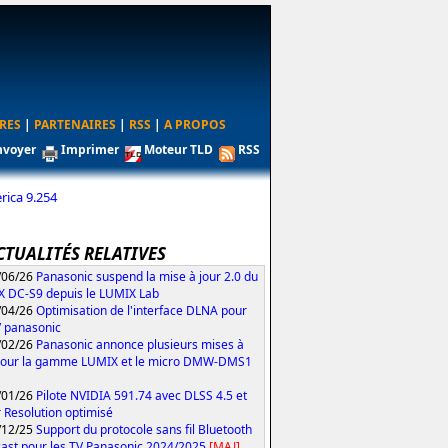
RES
|
PARTENAIRES
|
RSS
|
A PROPOS
nvoyer
Imprimer
Moteur TLD
RSS
ica 9.254
CTUALITÉS RELATIVES
/06/26
Panasonic suspend la mise à jour 2.0 du
 DC-S9 depuis le LUMIX Lab
/04/26
Optimisation de l'interface DLNA pour
V panasonic
/02/26
Panasonic annonce plusieurs mises à
pour la gamme LUMIX et le micro DMW-DMS1
/01/26
Pilote NVIDIA 591.74 avec DLSS 4.5 et
 Resolution optimisé
/12/25
Support du protocole sans fil Bluetooth
ast pour les TV Panasonic 2024/2025
[MAJ]