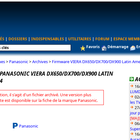
ÉS
|
DOSSIERS
|
INDISPENSABLES
|
UTILITAIRES
|
FORUM
|
ESPACE MEMB
Favoris
Démarrage
E
ues
>
Panasonic
>
Archives
>
Firmware VIERA DX650/DX700/DX900 Latin Amer
PANASONIC VIERA DX650/DX700/DX900 LATIN
A
4
16
LUMIX
tion, il s'agit d'un fichier archivé. Une version plus
02
te est disponible sur la fiche de la marque Panasonic.
les T
27
jour 
[MAJ]
06
Panasonic
Super
16
Aurac