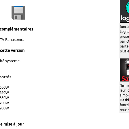
fonct
 complémentaires
Logi
prése
 TV Panasonic.
par O
part
 cette version
plusi
lité système.
portés
(firm
X650W
leur 
X650W
simp
X650W
Dash
X700W
fonct
X900W
nous 
e mise à jour