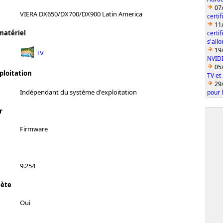
07
VIERA DX650/DX700/DX900 Latin America
certi
11
matériel
certi
s'all
19
TV
NVID
05
ploitation
TV et
29
Indépendant du système d'exploitation
pour 
r
Firmware
9.254
lète
Oui