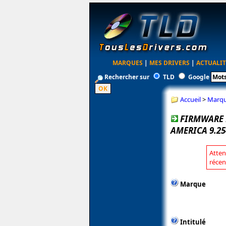
MARQUES
|
MES DRIVERS
|
ACTUALIT
Rechercher sur
TLD
Google
Accueil
>
Marq
FIRMWARE 
AMERICA 9.25
Atten
récen
Marque
Intitulé