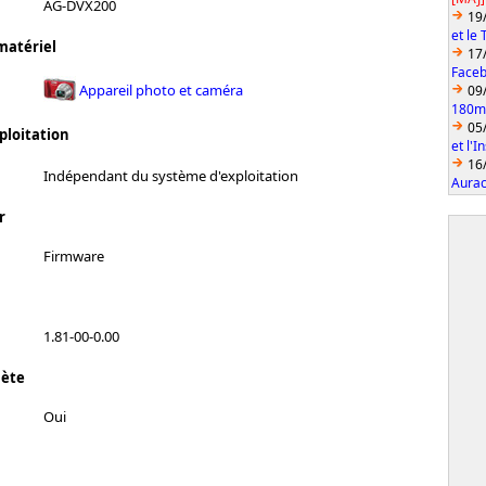
AG-DVX200
19
et le
matériel
17
Faceb
Appareil photo et caméra
09
180mm
05
ploitation
et l'
16
Indépendant du système d'exploitation
Aurac
r
Firmware
1.81-00-0.00
lète
Oui