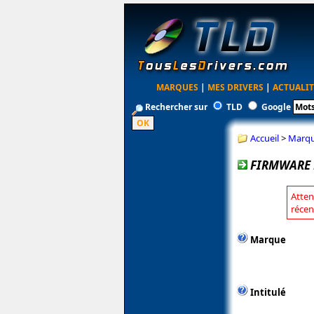
MARQUES
|
MES DRIVERS
|
ACTUALIT
Rechercher sur
TLD
Google
Accueil
>
Marq
FIRMWARE P
Atten
récen
Marque
Intitulé