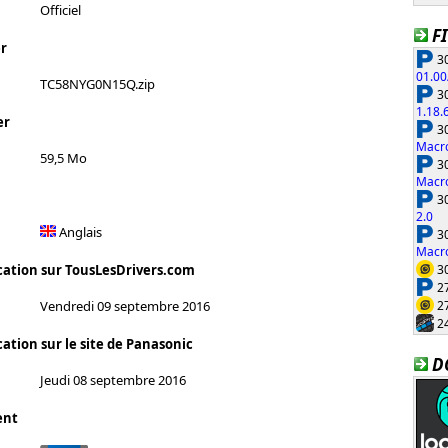
Officiel
F
r
30
01.00
TC58NYG0N15Q.zip
30
1.18.
er
30
Macro
59,5 Mo
30
Macro
30
2.0
Anglais
30
Macro
30
cation sur TousLesDrivers.com
27
27
Vendredi 09 septembre 2016
24
ation sur le site de Panasonic
D
Jeudi 08 septembre 2016
ent