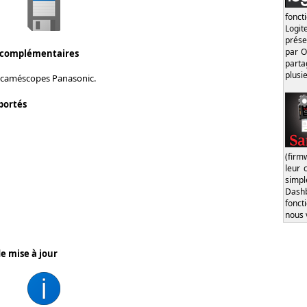
fonct
Logi
prése
par O
 complémentaires
part
plusi
 caméscopes Panasonic.
portés
(firm
leur 
simp
Dash
fonct
nous 
e mise à jour