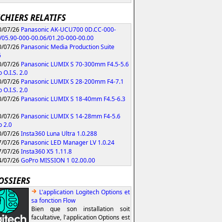
ICHIERS RELATIFS
/07/26
Panasonic AK-UCU700 0D.CC-000-
/05.90-000-00.06/01.20-000-00.00
/07/26
Panasonic Media Production Suite
6
/07/26
Panasonic LUMIX S 70-300mm F4.5-5.6
 O.I.S. 2.0
/07/26
Panasonic LUMIX S 28-200mm F4-7.1
 O.I.S. 2.0
/07/26
Panasonic LUMIX S 18-40mm F4.5-6.3
/07/26
Panasonic LUMIX S 14-28mm F4-5.6
 2.0
/07/26
Insta360 Luna Ultra 1.0.288
/07/26
Panasonic LED Manager LV 1.0.24
/07/26
Insta360 X5 1.11.8
/07/26
GoPro MISSION 1 02.00.00
OSSIERS
L'application Logitech Options et
sa fonction Flow
Bien que son installation soit
facultative, l'application Options est