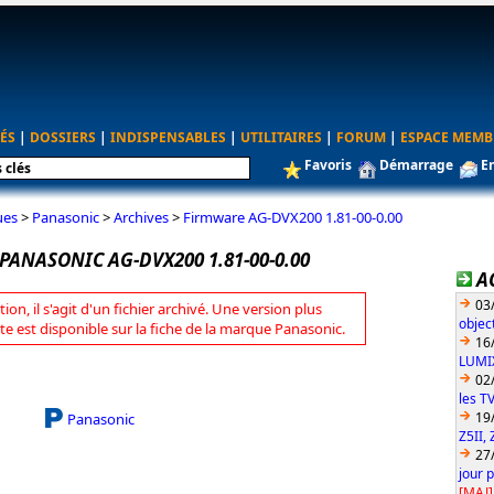
ÉS
|
DOSSIERS
|
INDISPENSABLES
|
UTILITAIRES
|
FORUM
|
ESPACE MEMB
Favoris
Démarrage
E
ues
>
Panasonic
>
Archives
>
Firmware AG-DVX200 1.81-00-0.00
ANASONIC AG-DVX200 1.81-00-0.00
A
03
tion, il s'agit d'un fichier archivé. Une version plus
objec
te est disponible sur la fiche de la marque Panasonic.
16
LUMIX
02
les T
19
Panasonic
Z5II, 
27
jour 
[MAJ]