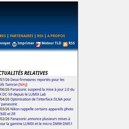
RES
|
PARTENAIRES
|
RSS
|
A PROPOS
nvoyer
Imprimer
Moteur TLD
RSS
CTUALITÉS RELATIVES
/07/26
Deux firmwares reportés pour les
tifs Tamron
[MAJ]
/06/26
Panasonic suspend la mise à jour 2.0 du
 DC-S9 depuis le LUMIX Lab
/04/26
Optimisation de l'interface DLNA pour
V panasonic
/03/26
Nikon rappelle certains appareils photo
Z6III et ZR
/02/26
Panasonic annonce plusieurs mises à
pour la gamme LUMIX et le micro DMW-DMS1