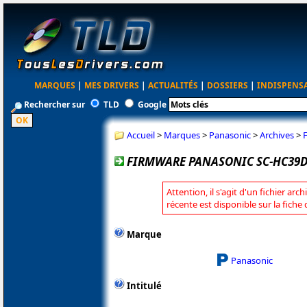
MARQUES
|
MES DRIVERS
|
ACTUALITÉS
|
DOSSIERS
|
INDISPENS
Rechercher sur
TLD
Google
Accueil
>
Marques
>
Panasonic
>
Archives
>
FIRMWARE PANASONIC SC-HC39D
Attention, il s'agit d'un fichier arc
récente est disponible sur la fich
Marque
Panasonic
Intitulé