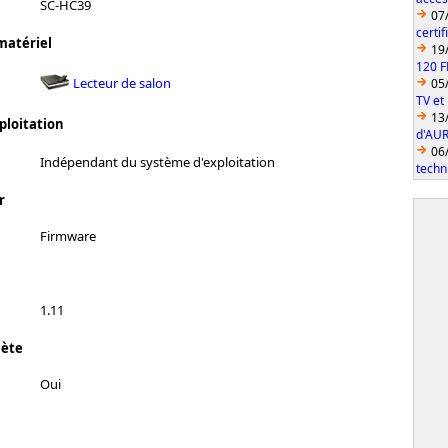
SC-HC39
07
certi
matériel
19
120 F
Lecteur de salon
05
TV et
13
ploitation
d'AUR
06
Indépendant du système d'exploitation
techn
r
Firmware
1.11
lète
Oui