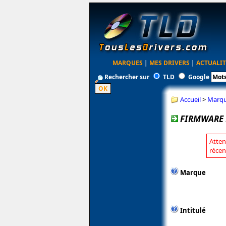
MARQUES
|
MES DRIVERS
|
ACTUALIT
Rechercher sur
TLD
Google
Accueil
>
Marq
FIRMWARE 
Atten
récen
Marque
Intitulé