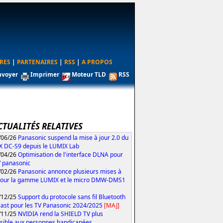
RES
|
PARTENAIRES
|
RSS
|
A PROPOS
nvoyer
Imprimer
Moteur TLD
RSS
CTUALITÉS RELATIVES
/06/26
Panasonic suspend la mise à jour 2.0 du
 DC-S9 depuis le LUMIX Lab
/04/26
Optimisation de l'interface DLNA pour
V panasonic
/02/26
Panasonic annonce plusieurs mises à
pour la gamme LUMIX et le micro DMW-DMS1
/12/25
Support du protocole sans fil Bluetooth
ast pour les TV Panasonic 2024/2025
[MAJ]
/11/25
NVIDIA rend la SHIELD TV plus
sible aux personnes handicapées