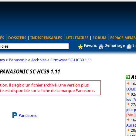
ÉS
|
DOSSIERS
|
INDISPENSABLES
|
UTILITAIRES
|
FORUM
|
ESPACE MEMB
Favoris
Démarrage
E
ues
>
Panasonic
>
Archives
>
Firmware SC-HC39 1.11
PANASONIC SC-HC39 1.11
A
16
tion, il s'agit d'un fichier archivé. Une version plus
LUMIX
te est disponible sur la fiche de la marque Panasonic.
02
les T
27
jour 
[MAJ]
Panasonic
16
Aurac
20
acces