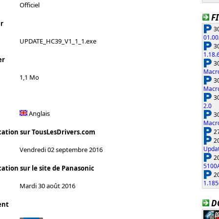
Officiel
F
r
30
01.00
UPDATE_HC39_V1_1_1.exe
30
1.18.
er
30
Macro
1,1 Mo
30
Macro
30
2.0
Anglais
30
Macro
27
cation sur TousLesDrivers.com
20
Updat
Vendredi 02 septembre 2016
20
5100
ation sur le site de Panasonic
20
1.185
Mardi 30 août 2016
D
ent