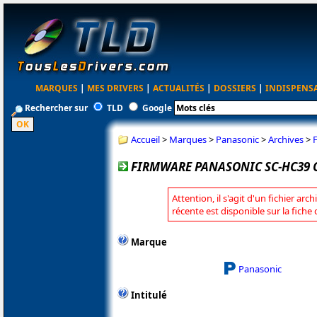
MARQUES
|
MES DRIVERS
|
ACTUALITÉS
|
DOSSIERS
|
INDISPENS
Rechercher sur
TLD
Google
Accueil
>
Marques
>
Panasonic
>
Archives
>
FIRMWARE PANASONIC SC-HC39 
Attention, il s'agit d'un fichier arc
récente est disponible sur la fich
Marque
Panasonic
Intitulé