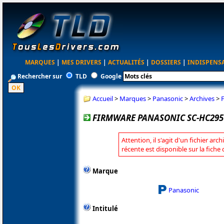
MARQUES
|
MES DRIVERS
|
ACTUALITÉS
|
DOSSIERS
|
INDISPENS
Rechercher sur
TLD
Google
Accueil
>
Marques
>
Panasonic
>
Archives
>
FIRMWARE PANASONIC SC-HC295 
Attention, il s'agit d'un fichier arc
récente est disponible sur la fich
Marque
Panasonic
Intitulé