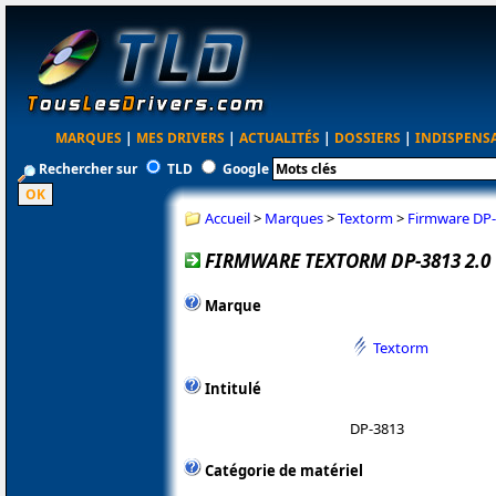
MARQUES
|
MES DRIVERS
|
ACTUALITÉS
|
DOSSIERS
|
INDISPENS
Rechercher sur
TLD
Google
Accueil
>
Marques
>
Textorm
>
Firmware DP-
FIRMWARE TEXTORM DP-3813 2.0
Marque
Textorm
Intitulé
DP-3813
Catégorie de matériel