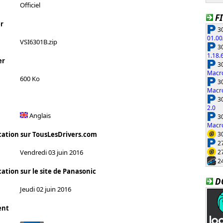
Officiel
F
r
30
01.00
VSI6301B.zip
30
1.18.
er
30
Macro
600 Ko
30
Macro
30
2.0
Anglais
30
Macro
30
cation sur TousLesDrivers.com
27
27
Vendredi 03 juin 2016
24
ation sur le site de Panasonic
D
Jeudi 02 juin 2016
ent