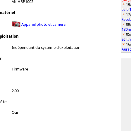
AK-HRP1005
19
et le
matériel
17
Faceb
Appareil photo et caméra
09
180mm
05
ploitation
et l'
16
Indépendant du système d'exploitation
Aurac
r
Firmware
2.00
lète
Oui