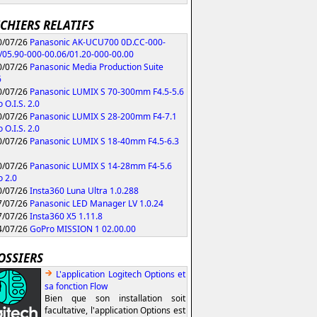
ICHIERS RELATIFS
/07/26
Panasonic AK-UCU700 0D.CC-000-
/05.90-000-00.06/01.20-000-00.00
/07/26
Panasonic Media Production Suite
6
/07/26
Panasonic LUMIX S 70-300mm F4.5-5.6
 O.I.S. 2.0
/07/26
Panasonic LUMIX S 28-200mm F4-7.1
 O.I.S. 2.0
/07/26
Panasonic LUMIX S 18-40mm F4.5-6.3
/07/26
Panasonic LUMIX S 14-28mm F4-5.6
 2.0
/07/26
Insta360 Luna Ultra 1.0.288
/07/26
Panasonic LED Manager LV 1.0.24
/07/26
Insta360 X5 1.11.8
/07/26
GoPro MISSION 1 02.00.00
OSSIERS
L'application Logitech Options et
sa fonction Flow
Bien que son installation soit
facultative, l'application Options est