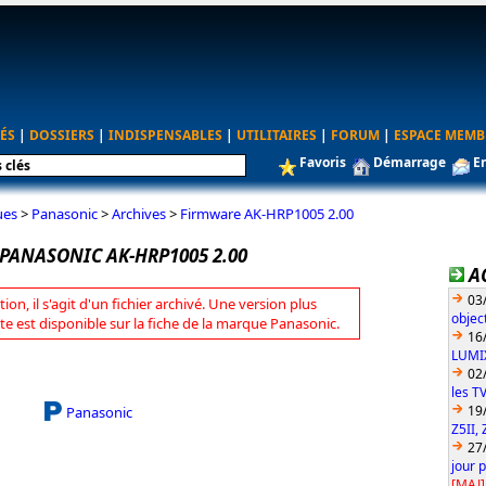
ÉS
|
DOSSIERS
|
INDISPENSABLES
|
UTILITAIRES
|
FORUM
|
ESPACE MEMB
Favoris
Démarrage
E
ues
>
Panasonic
>
Archives
>
Firmware AK-HRP1005 2.00
PANASONIC AK-HRP1005 2.00
A
03
tion, il s'agit d'un fichier archivé. Une version plus
objec
te est disponible sur la fiche de la marque Panasonic.
16
LUMIX
02
les T
19
Panasonic
Z5II, 
27
jour 
[MAJ]