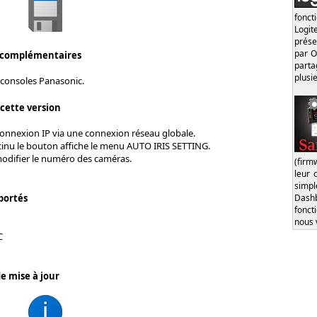
fonct
Logi
prése
par O
 complémentaires
part
plusi
 consoles Panasonic.
 cette version
connexion IP via une connexion réseau globale.
tinu le bouton affiche le menu AUTO IRIS SETTING.
modifier le numéro des caméras.
(firm
leur 
simp
Dash
portés
fonct
nous 
C
e mise à jour