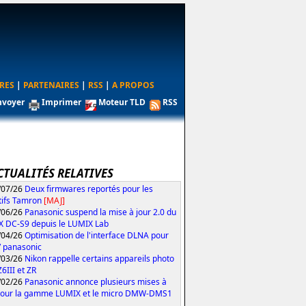
RES
|
PARTENAIRES
|
RSS
|
A PROPOS
nvoyer
Imprimer
Moteur TLD
RSS
CTUALITÉS RELATIVES
/07/26
Deux firmwares reportés pour les
tifs Tamron
[MAJ]
/06/26
Panasonic suspend la mise à jour 2.0 du
 DC-S9 depuis le LUMIX Lab
/04/26
Optimisation de l'interface DLNA pour
V panasonic
/03/26
Nikon rappelle certains appareils photo
Z6III et ZR
/02/26
Panasonic annonce plusieurs mises à
pour la gamme LUMIX et le micro DMW-DMS1