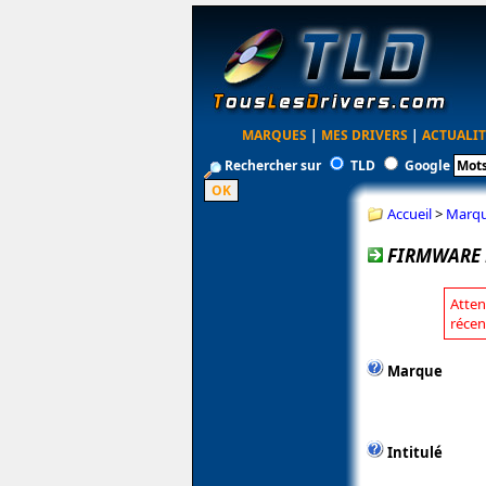
MARQUES
|
MES DRIVERS
|
ACTUALIT
Rechercher sur
TLD
Google
Accueil
>
Marq
FIRMWARE 
Atten
récen
Marque
Intitulé