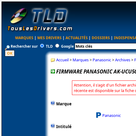
MARQUES
|
MES DRIVERS
|
ACTUALITÉS
|
DOSSIERS
|
INDISPENS
Rechercher sur
TLD
Google
Accueil
>
Marques
>
Panasonic
>
Archives
>
FIRMWARE PANASONIC AK-UCU50
Attention, il s'agit d'un fichier arc
récente est disponible sur la fich
Marque
Panasonic
Intitulé