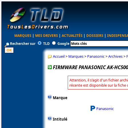
MARQUES
|
MES DRIVERS
|
ACTUALITÉS
|
DOSSIERS
|
INDISPENS
Rechercher sur
TLD
Google
Accueil
>
Marques
>
Panasonic
>
Archives
>
FIRMWARE PANASONIC AK-HC5000
Attention, il s'agit d'un fichier arc
récente est disponible sur la fich
Marque
Panasonic
Intitulé