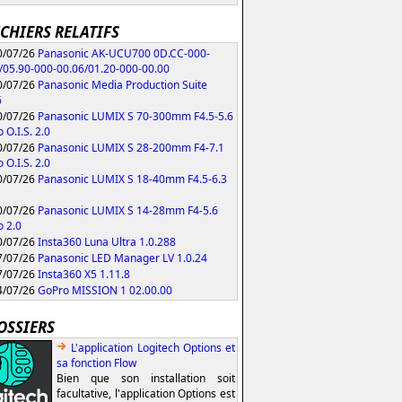
ICHIERS RELATIFS
/07/26
Panasonic AK-UCU700 0D.CC-000-
/05.90-000-00.06/01.20-000-00.00
/07/26
Panasonic Media Production Suite
6
/07/26
Panasonic LUMIX S 70-300mm F4.5-5.6
 O.I.S. 2.0
/07/26
Panasonic LUMIX S 28-200mm F4-7.1
 O.I.S. 2.0
/07/26
Panasonic LUMIX S 18-40mm F4.5-6.3
/07/26
Panasonic LUMIX S 14-28mm F4-5.6
 2.0
/07/26
Insta360 Luna Ultra 1.0.288
/07/26
Panasonic LED Manager LV 1.0.24
/07/26
Insta360 X5 1.11.8
/07/26
GoPro MISSION 1 02.00.00
OSSIERS
L'application Logitech Options et
sa fonction Flow
Bien que son installation soit
facultative, l'application Options est