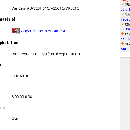
19
VariCam AU-V23HS1G/V35C1G/VREC1G
et le
17
matériel
Faceb
09
180mm
Appareil photo et caméra
05
et l'
ploitation
16
Aurac
Indépendant du système d'exploitation
r
Firmware
6.00-00-0.0X
lète
Oui