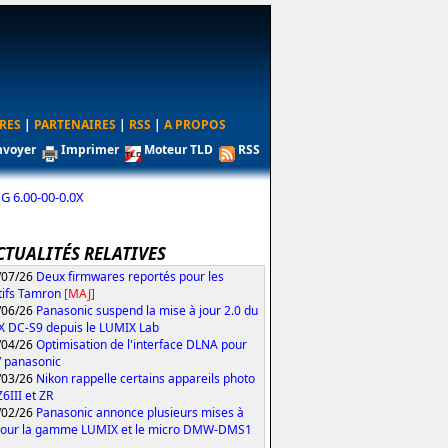
RES
|
PARTENAIRES
|
RSS
|
A PROPOS
nvoyer
Imprimer
Moteur TLD
RSS
 6.00-00-0.0X
CTUALITÉS RELATIVES
/07/26
Deux firmwares reportés pour les
tifs Tamron
[MAJ]
/06/26
Panasonic suspend la mise à jour 2.0 du
 DC-S9 depuis le LUMIX Lab
/04/26
Optimisation de l'interface DLNA pour
V panasonic
/03/26
Nikon rappelle certains appareils photo
Z6III et ZR
/02/26
Panasonic annonce plusieurs mises à
pour la gamme LUMIX et le micro DMW-DMS1