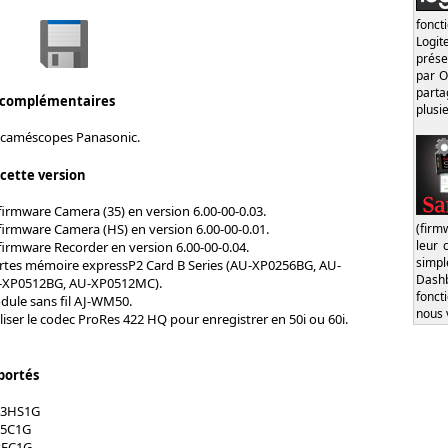
fonct
Logi
prése
par O
part
 complémentaires
plusi
 caméscopes Panasonic.
 cette version
firmware Camera (35) en version 6.00-00-0.03.
(firm
firmware Camera (HS) en version 6.00-00-0.01.
leur 
firmware Recorder en version 6.00-00-0.04.
simp
rtes mémoire expressP2 Card B Series (AU-XP0256BG, AU-
Dash
-XP0512BG, AU-XP0512MC).
fonct
ule sans fil AJ-WM50.
nous 
tiliser le codec ProRes 422 HQ pour enregistrer en 50i ou 60i.
portés
23HS1G
35C1G
REC1G