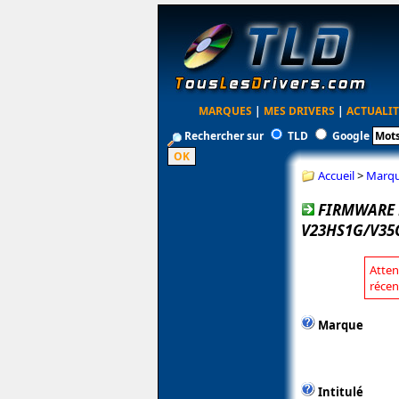
MARQUES
|
MES DRIVERS
|
ACTUALIT
Rechercher sur
TLD
Google
Accueil
>
Marq
FIRMWARE 
V23HS1G/V35C
Atten
récen
Marque
Intitulé