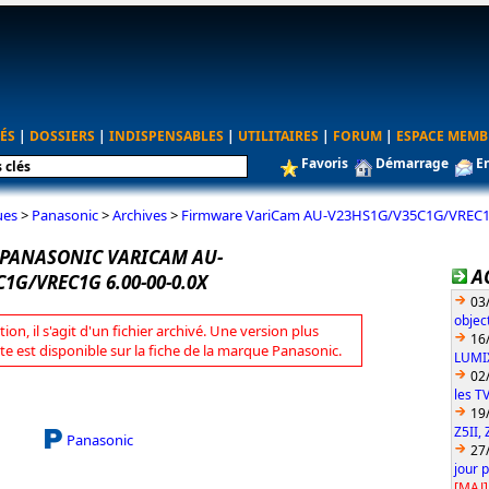
ÉS
|
DOSSIERS
|
INDISPENSABLES
|
UTILITAIRES
|
FORUM
|
ESPACE MEMB
Favoris
Démarrage
E
ues
>
Panasonic
>
Archives
>
Firmware VariCam AU-V23HS1G/V35C1G/VREC1G
PANASONIC VARICAM AU-
A
1G/VREC1G 6.00-00-0.0X
03
objec
tion, il s'agit d'un fichier archivé. Une version plus
16
te est disponible sur la fiche de la marque Panasonic.
LUMIX
02
les T
19
Z5II, 
Panasonic
27
jour 
[MAJ]