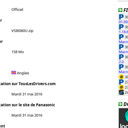
F
Officiel
30
r
01.00
30
VSI6060U.zip
1.18.
30
er
Macro
30
158 Mo
Macro
30
2.0
30
Macro
Anglais
30
27
cation sur TousLesDrivers.com
27
24
Mardi 31 mai 2016
D
ation sur le site de Panasonic
Mardi 31 mai 2016
ent