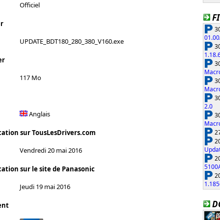
Officiel
F
r
30
01.00
UPDATE_BDT180_280_380_V160.exe
30
1.18.
er
30
Macro
117 Mo
30
Macro
30
2.0
Anglais
30
Macro
27
cation sur TousLesDrivers.com
20
Updat
Vendredi 20 mai 2016
20
5100
ation sur le site de Panasonic
20
1.185
Jeudi 19 mai 2016
D
ent