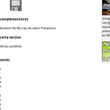
d'im
 complémentaires
corri
nouve
lecteurs de Blu-ray de salon Panasonic.
prése
en dé
 cette version
lité du système.
portés
B
F
G
A
K
F
G
G
G
B