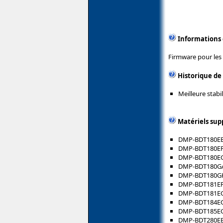
Informations
Firmware pour les 
Historique de
Meilleure stabi
Matériels sup
DMP-BDT180E
DMP-BDT180E
DMP-BDT180E
DMP-BDT180G
DMP-BDT180G
DMP-BDT181E
DMP-BDT181E
DMP-BDT184E
DMP-BDT185E
DMP-BDT280E