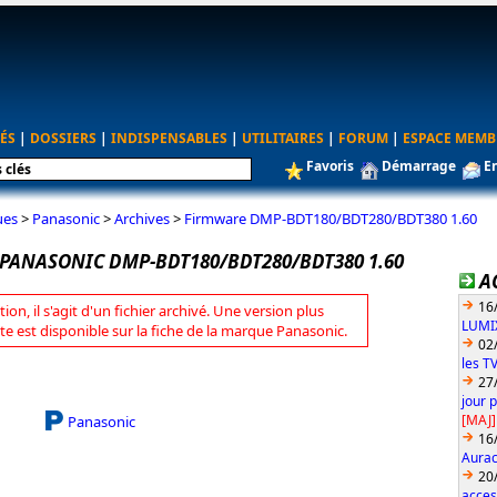
ÉS
|
DOSSIERS
|
INDISPENSABLES
|
UTILITAIRES
|
FORUM
|
ESPACE MEMB
Favoris
Démarrage
E
ues
>
Panasonic
>
Archives
>
Firmware DMP-BDT180/BDT280/BDT380 1.60
PANASONIC DMP-BDT180/BDT280/BDT380 1.60
A
16
tion, il s'agit d'un fichier archivé. Une version plus
LUMIX
te est disponible sur la fiche de la marque Panasonic.
02
les T
27
jour 
[MAJ]
Panasonic
16
Aurac
20
acces