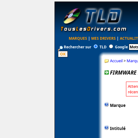
MARQUES
|
MES DRIVERS
|
ACTUALIT
Rechercher sur
TLD
Google
Accueil
>
Marq
FIRMWARE 
Atten
récen
Marque
Intitulé