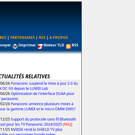
RES
|
PARTENAIRES
|
RSS
|
A PROPOS
nvoyer
Imprimer
Moteur TLD
RSS
CTUALITÉS RELATIVES
/06/26
Panasonic suspend la mise à jour 2.0 du
 DC-S9 depuis le LUMIX Lab
/04/26
Optimisation de l'interface DLNA pour
V panasonic
/02/26
Panasonic annonce plusieurs mises à
pour la gamme LUMIX et le micro DMW-DMS1
/12/25
Support du protocole sans fil Bluetooth
ast pour les TV Panasonic 2024/2025
[MAJ]
/11/25
NVIDIA rend la SHIELD TV plus
sible aux personnes handicapées