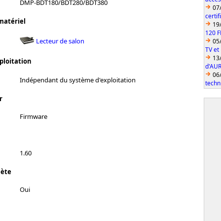
DMP-BDT180/BDT280/BDT380
07
certi
matériel
19
120 F
Lecteur de salon
05
TV et
13
ploitation
d'AUR
06
Indépendant du système d'exploitation
techn
r
Firmware
1.60
lète
Oui