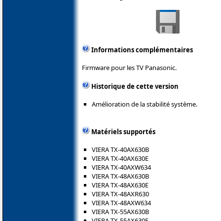
Informations complémentaires
Firmware pour les TV Panasonic.
Historique de cette version
Amélioration de la stabilité système.
Matériels supportés
VIERA TX-40AX630B
VIERA TX-40AX630E
VIERA TX-40AXW634
VIERA TX-48AX630B
VIERA TX-48AX630E
VIERA TX-48AXR630
VIERA TX-48AXW634
VIERA TX-55AX630B
VIERA TX-55AX630E