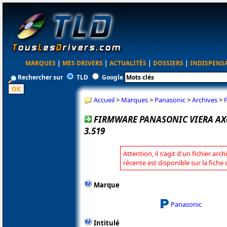
MARQUES
|
MES DRIVERS
|
ACTUALITÉS
|
DOSSIERS
|
INDISPENS
Rechercher sur
TLD
Google
Accueil
>
Marques
>
Panasonic
>
Archives
>
FIRMWARE PANASONIC VIERA AX
3.519
Attention, il s'agit d'un fichier arc
récente est disponible sur la fich
Marque
Panasonic
Intitulé