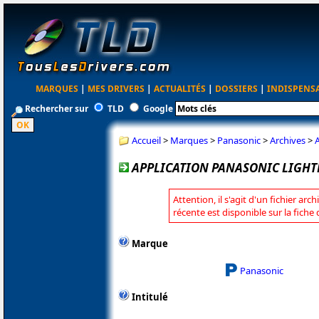
MARQUES
|
MES DRIVERS
|
ACTUALITÉS
|
DOSSIERS
|
INDISPENS
Rechercher sur
TLD
Google
Accueil
>
Marques
>
Panasonic
>
Archives
>
APPLICATION PANASONIC LIGHTP
Attention, il s'agit d'un fichier arc
récente est disponible sur la fich
Marque
Panasonic
Intitulé