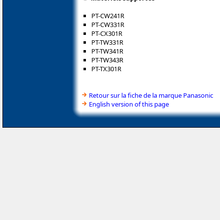
PT-CW241R
PT-CW331R
PT-CX301R
PT-TW331R
PT-TW341R
PT-TW343R
PT-TX301R
Retour sur la fiche de la marque Panasonic
English version of this page