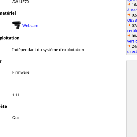
AW-UE70
16
Aurac
matériel
02
OBSBO
Webcam
07
certi
08
ploitation
vers
24
Indépendant du système d'exploitation
direc
r
Firmware
1.11
lète
Oui