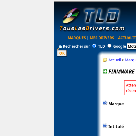
MARQUES
|
MES DRIVERS
|
ACTUALIT
Rechercher sur
TLD
Google
Accueil
>
Marq
FIRMWARE 
Atten
récen
Marque
Intitulé