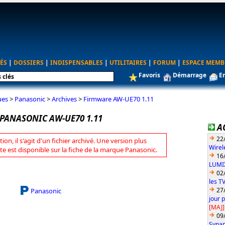
ÉS
|
DOSSIERS
|
INDISPENSABLES
|
UTILITAIRES
|
FORUM
|
ESPACE MEMB
Favoris
Démarrage
E
ues
>
Panasonic
>
Archives
>
Firmware AW-UE70 1.11
PANASONIC AW-UE70 1.11
A
22
tion, il s'agit d'un fichier archivé. Une version plus
Wirel
te est disponible sur la fiche de la marque Panasonic.
16
LUMIX
02
les T
27
Panasonic
jour 
[MAJ]
09
Synap