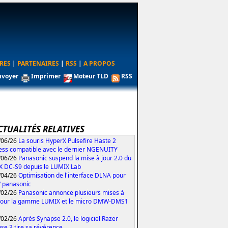
RES
|
PARTENAIRES
|
RSS
|
A PROPOS
nvoyer
Imprimer
Moteur TLD
RSS
CTUALITÉS RELATIVES
/06/26
La souris HyperX Pulsefire Haste 2
ess compatible avec le dernier NGENUITY
/06/26
Panasonic suspend la mise à jour 2.0 du
 DC-S9 depuis le LUMIX Lab
/04/26
Optimisation de l'interface DLNA pour
V panasonic
/02/26
Panasonic annonce plusieurs mises à
pour la gamme LUMIX et le micro DMW-DMS1
/02/26
Après Synapse 2.0, le logiciel Razer
se 3 tire sa révérence