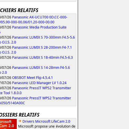
ICHIERS RELATIFS
/07/26
Panasonic AK-UCU700 0D.CC-000-
/05.90-000-00.06/01.20-000-00.00
/07/26
Panasonic Media Production Suite
6
/07/26
Panasonic LUMIX S 70-300mm F4.5-5.6
 O.I.S. 2.0
/07/26
Panasonic LUMIX S 28-200mm F4-7.1
 O.I.S. 2.0
/07/26
Panasonic LUMIX S 18-40mm F4.5-6.3
/07/26
Panasonic LUMIX S 14-28mm F4-5.6
 2.0
/07/26
OBSBOT Meet Flip 4.5.4.1
/07/26
Panasonic LED Manager LV 1.0.24
/07/26
Panasonic PressIT WPS2 Transmitter
e Tool 1.8.0.0
/07/26
Panasonic PressIT WPS2 Transmitter
A050/5140A00C
OSSIERS RELATIFS
Drivers Microsoft LifeCam 2.0
Microsoft propose une évolution de