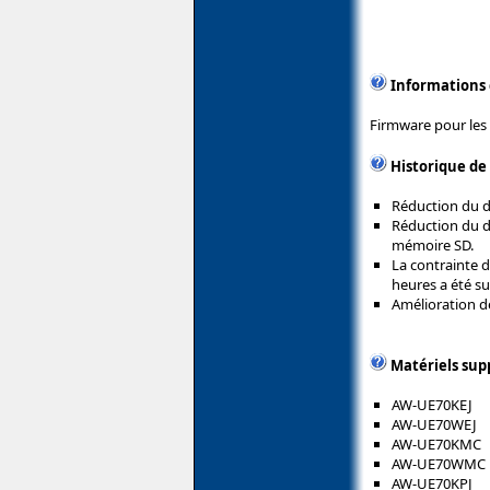
Informations
Firmware pour les
Historique de
Réduction du dé
Réduction du d
mémoire SD.
La contrainte d
heures a été s
Amélioration de
Matériels sup
AW-UE70KEJ
AW-UE70WEJ
AW-UE70KMC
AW-UE70WMC
AW-UE70KPJ