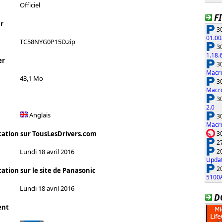
Officiel
F
r
30
01.00
TC58NYG0P15D.zip
30
1.18.
er
30
Macro
43,1 Mo
30
Macro
30
2.0
Anglais
30
Macro
30
cation sur TousLesDrivers.com
27
20
Lundi 18 avril 2016
Updat
20
ation sur le site de Panasonic
5100
Lundi 18 avril 2016
D
ent