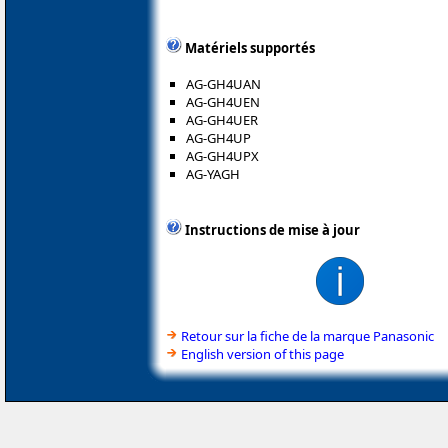
Matériels supportés
AG-GH4UAN
AG-GH4UEN
AG-GH4UER
AG-GH4UP
AG-GH4UPX
AG-YAGH
Instructions de mise à jour
Retour sur la fiche de la marque Panasonic
English version of this page