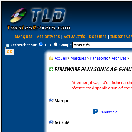
MARQUES
|
MES DRIVERS
|
ACTUALITÉS
|
DOSSIERS
|
INDISPENS
Rechercher sur
TLD
Google
Accueil
>
Marques
>
Panasonic
>
Archives
>
FIRMWARE PANASONIC AG-GH4U/
Attention, il s'agit d'un fichier arc
récente est disponible sur la fich
Marque
Panasonic
Intitulé