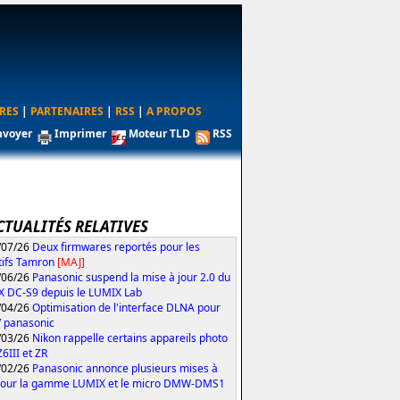
RES
|
PARTENAIRES
|
RSS
|
A PROPOS
nvoyer
Imprimer
Moteur TLD
RSS
CTUALITÉS RELATIVES
/07/26
Deux firmwares reportés pour les
tifs Tamron
[MAJ]
/06/26
Panasonic suspend la mise à jour 2.0 du
 DC-S9 depuis le LUMIX Lab
/04/26
Optimisation de l'interface DLNA pour
V panasonic
/03/26
Nikon rappelle certains appareils photo
Z6III et ZR
/02/26
Panasonic annonce plusieurs mises à
pour la gamme LUMIX et le micro DMW-DMS1