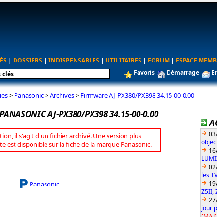
ÉS
|
DOSSIERS
|
INDISPENSABLES
|
UTILITAIRES
|
FORUM
|
ESPACE MEMB
Favoris
Démarrage
E
ues
>
Panasonic
>
Archives
>
Firmware AJ-PX380/PX398 34.15-00-0.00
ANASONIC AJ-PX380/PX398 34.15-00-0.00
A
03
tion, il s'agit d'un fichier archivé. Une version plus
objec
te est disponible sur la fiche de la marque Panasonic.
16
LUMIX
02
les T
19
Panasonic
Z5II, 
27
jour 
[MAJ]