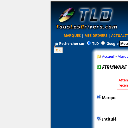
MARQUES
|
MES DRIVERS
|
ACTUALIT
Rechercher sur
TLD
Google
Accueil
>
Marq
FIRMWARE P
Atten
récen
Marque
Intitulé