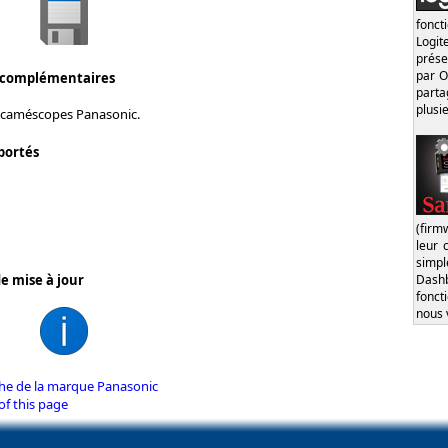
fonct
Logi
prése
par O
 complémentaires
part
plusi
 caméscopes Panasonic.
portés
(firm
leur 
simp
Dash
e mise à jour
fonct
nous 
iche de la marque Panasonic
of this page