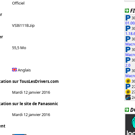
Officiel
F
r
30
01.00
VSI6111B.zip
30
1.18.
er
30
Macro
55,5 Mo
30
Macro
30
2.0
Anglais
30
Macro
30
cation sur TousLesDrivers.com
27
27
Mardi 12 janvier 2016
24
ation sur le site de Panasonic
D
Mardi 12 janvier 2016
ent