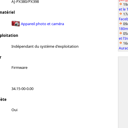
AJ-PX380/PX398
19
et le
matériel
17
Faceb
Appareil photo et caméra
09
180mm
05
ploitation
et l'
16
Indépendant du système d'exploitation
Aurac
r
Firmware
34.15-00-0.00
lète
Oui