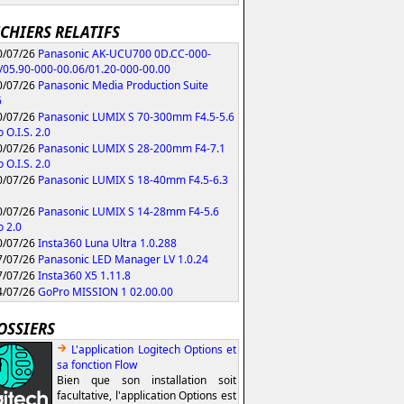
ICHIERS RELATIFS
/07/26
Panasonic AK-UCU700 0D.CC-000-
/05.90-000-00.06/01.20-000-00.00
/07/26
Panasonic Media Production Suite
6
/07/26
Panasonic LUMIX S 70-300mm F4.5-5.6
 O.I.S. 2.0
/07/26
Panasonic LUMIX S 28-200mm F4-7.1
 O.I.S. 2.0
/07/26
Panasonic LUMIX S 18-40mm F4.5-6.3
/07/26
Panasonic LUMIX S 14-28mm F4-5.6
 2.0
/07/26
Insta360 Luna Ultra 1.0.288
/07/26
Panasonic LED Manager LV 1.0.24
/07/26
Insta360 X5 1.11.8
/07/26
GoPro MISSION 1 02.00.00
OSSIERS
L'application Logitech Options et
sa fonction Flow
Bien que son installation soit
facultative, l'application Options est