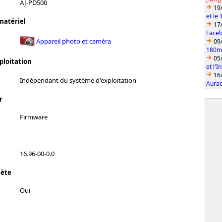
AJ-PD500
19
et le
matériel
17
Faceb
Appareil photo et caméra
09
180mm
05
ploitation
et l'
16
Indépendant du système d'exploitation
Aurac
r
Firmware
16.96-00-0.0
lète
Oui