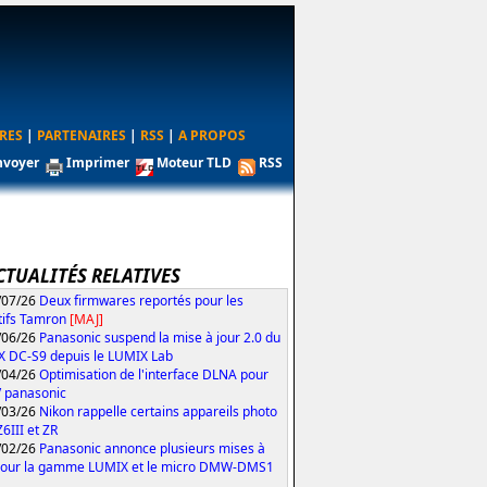
RES
|
PARTENAIRES
|
RSS
|
A PROPOS
nvoyer
Imprimer
Moteur TLD
RSS
CTUALITÉS RELATIVES
/07/26
Deux firmwares reportés pour les
tifs Tamron
[MAJ]
/06/26
Panasonic suspend la mise à jour 2.0 du
 DC-S9 depuis le LUMIX Lab
/04/26
Optimisation de l'interface DLNA pour
V panasonic
/03/26
Nikon rappelle certains appareils photo
Z6III et ZR
/02/26
Panasonic annonce plusieurs mises à
pour la gamme LUMIX et le micro DMW-DMS1