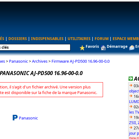
ÉS
|
DOSSIERS
|
INDISPENSABLES
|
UTILITAIRES
|
FORUM
|
ESPACE MEMB
Favoris
Démarrage
E
ues
>
Panasonic
>
Archives
>
Firmware AJ-PD500 16.96-00-0.0
ANASONIC AJ-PD500 16.96-00-0.0
A
03
tion, il s'agit d'un fichier archivé. Une version plus
objec
te est disponible sur la fiche de la marque Panasonic.
16
LUMIX
02
les T
19
Panasonic
Z5II, 
27
jour 
[MAJ]