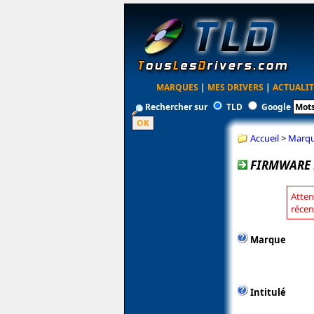
MARQUES
|
MES DRIVERS
|
ACTUALIT
Rechercher sur
TLD
Google
Accueil
>
Marq
FIRMWARE P
Atten
récen
Marque
Intitulé