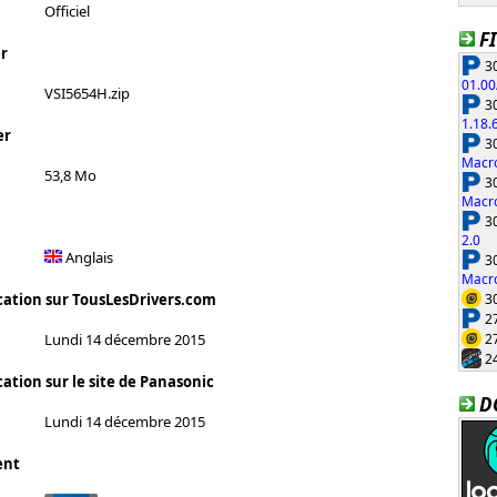
Officiel
F
r
30
01.00
VSI5654H.zip
30
1.18.
er
30
Macro
53,8 Mo
30
Macro
30
2.0
Anglais
30
Macro
30
cation sur TousLesDrivers.com
27
27
Lundi 14 décembre 2015
24
ation sur le site de Panasonic
D
Lundi 14 décembre 2015
ent