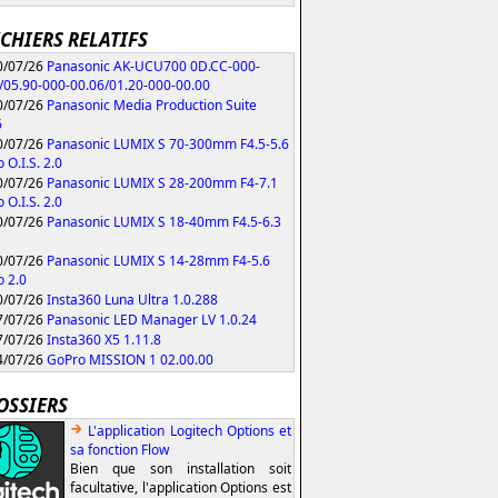
ICHIERS RELATIFS
/07/26
Panasonic AK-UCU700 0D.CC-000-
/05.90-000-00.06/01.20-000-00.00
/07/26
Panasonic Media Production Suite
6
/07/26
Panasonic LUMIX S 70-300mm F4.5-5.6
 O.I.S. 2.0
/07/26
Panasonic LUMIX S 28-200mm F4-7.1
 O.I.S. 2.0
/07/26
Panasonic LUMIX S 18-40mm F4.5-6.3
/07/26
Panasonic LUMIX S 14-28mm F4-5.6
 2.0
/07/26
Insta360 Luna Ultra 1.0.288
/07/26
Panasonic LED Manager LV 1.0.24
/07/26
Insta360 X5 1.11.8
/07/26
GoPro MISSION 1 02.00.00
OSSIERS
L'application Logitech Options et
sa fonction Flow
Bien que son installation soit
facultative, l'application Options est